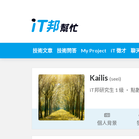
技術文章
技術問答
My Project
iT 徵才
聊
Kailis
(seei)
iT邦研究生 1 級 ‧ 點
個人背景