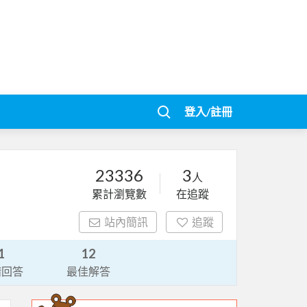
登入/註冊
23336
3
人
累計瀏覽數
在追蹤
站內簡訊
追蹤
1
12
請回答
最佳解答