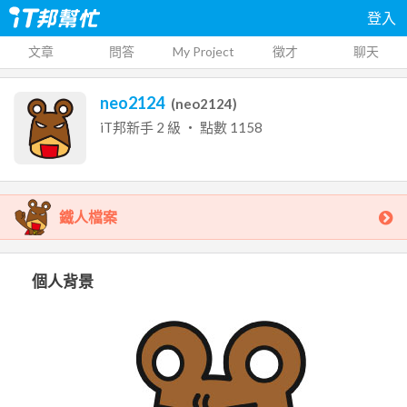
登入
文章
問答
My Project
徵才
聊天
neo2124
(
neo2124
)
iT邦新手
2
級 ‧ 點數
1158
鐵人檔案
個人背景