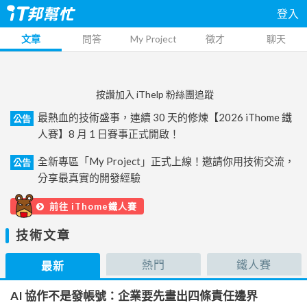
登入
文章
問答
My Project
徵才
聊天
按讚加入 iThelp 粉絲團追蹤
最熱血的技術盛事，連續 30 天的修煉【2026 iThome 鐵
公告
人賽】8 月 1 日賽事正式開啟！
全新專區「My Project」正式上線！邀請你用技術交流，
公告
分享最真實的開發經驗
前往 iThome鐵人賽
技術文章
熱門
鐵人賽
最新
AI 協作不是發帳號：企業要先畫出四條責任邊界