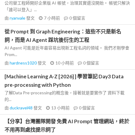
公司替工程師開好企業版 AI 帳號，治理其實還沒開始。 帳號只解決
「誰可以登入」...
由
ryanvale
發文
7 小時前
0
個留言
從 Prompt 到 Graph Engineering：這些不只是新名
詞，而是 AI Agent 踩坑後衍生的工程
AI Agent 可能是近年最容易出現新工程名詞的領域。 我們才剛學會
Prom...
由
hardness1020
發文
10 小時前
0
個留言
[Machine Learning A-Z [2026] ] 學習筆記 Day3 Data
pre-processing with Python
了解Data Pre-processing的概念後，接著就是要實作了 資料下載
的...
由
duckravel48
發文
13 小時前
0
個留言
【分享】台灣團隊開發 免費 AI Prompt 管理網站，終於
不用再到處找提示詞了