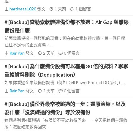
組...
由
hardness1020
發文
1 天前
1
個留言
# [Backup] 當勒索軟體連備份都不放過：Air Gap 與離線
備份是什麼
前面幾篇提過一個殘酷的現實：現在的勒索軟體攻擊，第一個目標
往往不是你的正式資料，...
由
RainPan
發文
2 天前
0
個留言
# [Backup] 為什麼備份設備可以塞進 30 倍的資料？聊聊
重複資料刪除（Deduplication）
如果你看過企業級備份設備（例如 Dell PowerProtect DD 系列）...
由
RainPan
發文
2 天前
0
個留言
# [Backup] 備份界最常被跳過的一步：還原演練，以及
為什麼「沒演練過的備份」等於沒備份
這個系列第4篇聊過「有備份不等於救得回來」，今天把這個主題收
尾：怎麼確定救得回來...