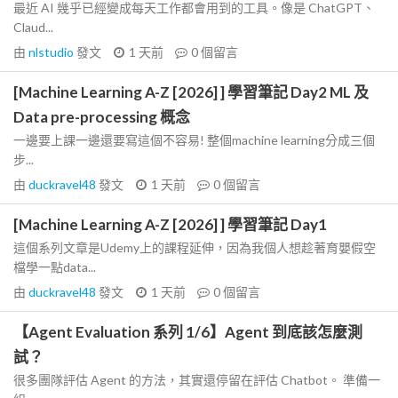
最近 AI 幾乎已經變成每天工作都會用到的工具。像是 ChatGPT、
Claud...
由
nlstudio
發文
1 天前
0
個留言
[Machine Learning A-Z [2026] ] 學習筆記 Day2 ML 及
Data pre-processing 概念
一邊要上課一邊還要寫這個不容易! 整個machine learning分成三個
步...
由
duckravel48
發文
1 天前
0
個留言
[Machine Learning A-Z [2026] ] 學習筆記 Day1
這個系列文章是Udemy上的課程延伸，因為我個人想趁著育嬰假空
檔學一點data...
由
duckravel48
發文
1 天前
0
個留言
【Agent Evaluation 系列 1/6】Agent 到底該怎麼測
試？
很多團隊評估 Agent 的方法，其實還停留在評估 Chatbot。 準備一