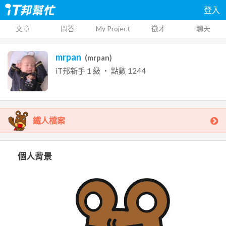
登入
文章
問答
My Project
徵才
聊天
mrpan
(
mrpan
)
iT邦新手
1
級 ‧ 點數
1244
鐵人檔案
個人背景