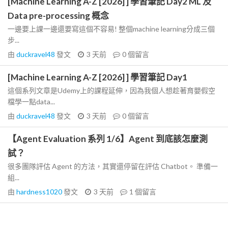
[Machine Learning A-Z [2026] ] 學習筆記 Day2 ML 及
Data pre-processing 概念
一邊要上課一邊還要寫這個不容易! 整個machine learning分成三個
步...
由
duckravel48
發文
3 天前
0
個留言
[Machine Learning A-Z [2026] ] 學習筆記 Day1
這個系列文章是Udemy上的課程延伸，因為我個人想趁著育嬰假空
檔學一點data...
由
duckravel48
發文
3 天前
0
個留言
【Agent Evaluation 系列 1/6】Agent 到底該怎麼測
試？
很多團隊評估 Agent 的方法，其實還停留在評估 Chatbot。 準備一
組...
由
hardness1020
發文
3 天前
1
個留言