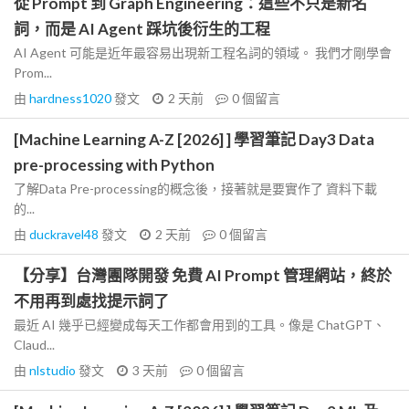
從 Prompt 到 Graph Engineering：這些不只是新名
詞，而是 AI Agent 踩坑後衍生的工程
AI Agent 可能是近年最容易出現新工程名詞的領域。 我們才剛學會
Prom...
由
hardness1020
發文
2 天前
0
個留言
[Machine Learning A-Z [2026] ] 學習筆記 Day3 Data
pre-processing with Python
了解Data Pre-processing的概念後，接著就是要實作了 資料下載
的...
由
duckravel48
發文
2 天前
0
個留言
【分享】台灣團隊開發 免費 AI Prompt 管理網站，終於
不用再到處找提示詞了
最近 AI 幾乎已經變成每天工作都會用到的工具。像是 ChatGPT、
Claud...
由
nlstudio
發文
3 天前
0
個留言