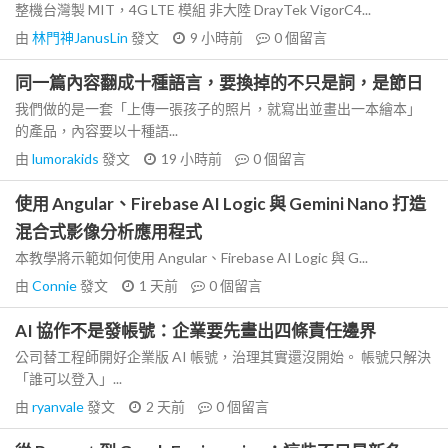
整機台灣製 MIT，4G LTE 模組 非大陸 DrayTek VigorC4...
由
林門神JanusLin
發文
9 小時前
0
個留言
同一篇內容翻成十種語言，要換掉的不只是詞，是節日
我們做的是一套「上傳一張孩子的照片，就寫出並畫出一本繪本」
的產品，內容要以十種語...
由
lumorakids
發文
19 小時前
0
個留言
使用 Angular、Firebase AI Logic 與 Gemini Nano 打造
混合式影像分析應用程式
本教學將示範如何使用 Angular、Firebase AI Logic 與 G...
由
Connie
發文
1 天前
0
個留言
AI 協作不是發帳號：企業要先畫出四條責任邊界
公司替工程師開好企業版 AI 帳號，治理其實還沒開始。 帳號只解決
「誰可以登入」...
由
ryanvale
發文
2 天前
0
個留言