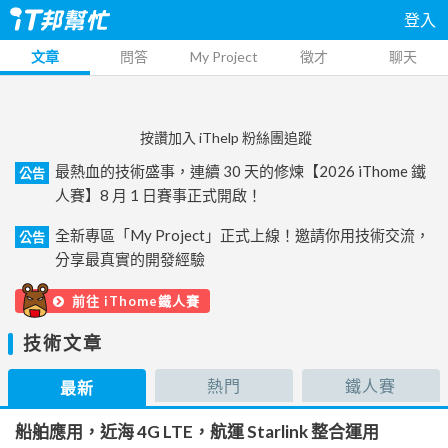
登入
文章
問答
My Project
徵才
聊天
按讚加入 iThelp 粉絲團追蹤
最熱血的技術盛事，連續 30 天的修煉【2026 iThome 鐵
公告
人賽】8 月 1 日賽事正式開啟！
全新專區「My Project」正式上線！邀請你用技術交流，
公告
分享最真實的開發經驗
前往 iThome鐵人賽
技術文章
熱門
鐵人賽
最新
船舶應用，近海 4G LTE，航運 Starlink 整合運用