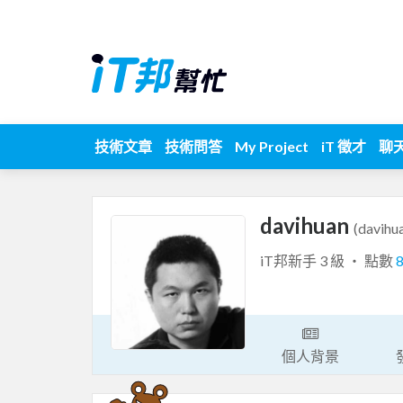
技術文章
技術問答
My Project
iT 徵才
聊
davihuan
(davihu
iT邦新手 3 級 ‧ 點數
個人背景