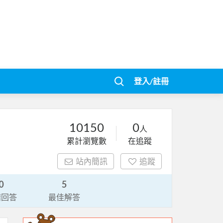
登入/註冊
10150
0
人
累計瀏覽數
在追蹤
站內簡訊
追蹤
0
5
請回答
最佳解答