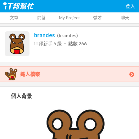
登入
文章
問答
My Project
徵才
聊天
brandes
(
brandes
)
iT邦新手
5
級 ‧ 點數
266
鐵人檔案
個人背景