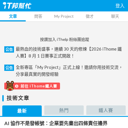
登入
文章
問答
My Project
徵才
聊天
按讚加入 iThelp 粉絲團追蹤
最熱血的技術盛事，連續 30 天的修煉【2026 iThome 鐵
公告
人賽】8 月 1 日賽事正式開啟！
全新專區「My Project」正式上線！邀請你用技術交流，
公告
分享最真實的開發經驗
前往 iThome鐵人賽
技術文章
熱門
鐵人賽
最新
AI 協作不是發帳號：企業要先畫出四條責任邊界