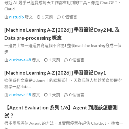
最近 AI 幾乎已經變成每天工作都會用到的工具。像是 ChatGPT、
Claud...
由
nlstudio
發文
1 天前
0
個留言
[Machine Learning A-Z [2026] ] 學習筆記 Day2 ML 及
Data pre-processing 概念
一邊要上課一邊還要寫這個不容易! 整個machine learning分成三個
步...
由
duckravel48
發文
1 天前
0
個留言
[Machine Learning A-Z [2026] ] 學習筆記 Day1
這個系列文章是Udemy上的課程延伸，因為我個人想趁著育嬰假空
檔學一點data...
由
duckravel48
發文
1 天前
0
個留言
【Agent Evaluation 系列 1/6】Agent 到底該怎麼測
試？
很多團隊評估 Agent 的方法，其實還停留在評估 Chatbot。 準備一