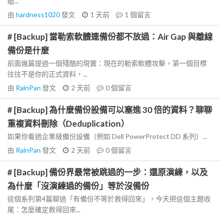
組...
由
hardness1020
發文
1 天前
1
個留言
# [Backup] 當勒索軟體連備份都不放過：Air Gap 與離線
備份是什麼
前面幾篇提過一個殘酷的現實：現在的勒索軟體攻擊，第一個目標
往往不是你的正式資料，...
由
RainPan
發文
2 天前
0
個留言
# [Backup] 為什麼備份設備可以塞進 30 倍的資料？聊聊
重複資料刪除（Deduplication）
如果你看過企業級備份設備（例如 Dell PowerProtect DD 系列）...
由
RainPan
發文
2 天前
0
個留言
# [Backup] 備份界最常被跳過的一步：還原演練，以及
為什麼「沒演練過的備份」等於沒備份
這個系列第4篇聊過「有備份不等於救得回來」，今天把這個主題收
尾：怎麼確定救得回來...