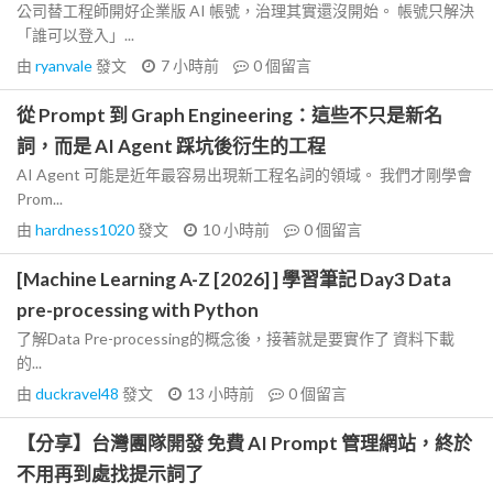
公司替工程師開好企業版 AI 帳號，治理其實還沒開始。 帳號只解決
「誰可以登入」...
由
ryanvale
發文
7 小時前
0
個留言
從 Prompt 到 Graph Engineering：這些不只是新名
詞，而是 AI Agent 踩坑後衍生的工程
AI Agent 可能是近年最容易出現新工程名詞的領域。 我們才剛學會
Prom...
由
hardness1020
發文
10 小時前
0
個留言
[Machine Learning A-Z [2026] ] 學習筆記 Day3 Data
pre-processing with Python
了解Data Pre-processing的概念後，接著就是要實作了 資料下載
的...
由
duckravel48
發文
13 小時前
0
個留言
【分享】台灣團隊開發 免費 AI Prompt 管理網站，終於
不用再到處找提示詞了