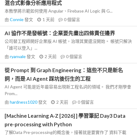
混合式影像分析應用程式
本教學將示範如何使用 Angular、Firebase AI Logic 與 G...
由
Connie
發文
1 天前
0
個留言
AI 協作不是發帳號：企業要先畫出四條責任邊界
公司替工程師開好企業版 AI 帳號，治理其實還沒開始。 帳號只解決
「誰可以登入」...
由
ryanvale
發文
2 天前
0
個留言
從 Prompt 到 Graph Engineering：這些不只是新名
詞，而是 AI Agent 踩坑後衍生的工程
AI Agent 可能是近年最容易出現新工程名詞的領域。 我們才剛學會
Prom...
由
hardness1020
發文
2 天前
0
個留言
[Machine Learning A-Z [2026] ] 學習筆記 Day3 Data
pre-processing with Python
了解Data Pre-processing的概念後，接著就是要實作了 資料下載