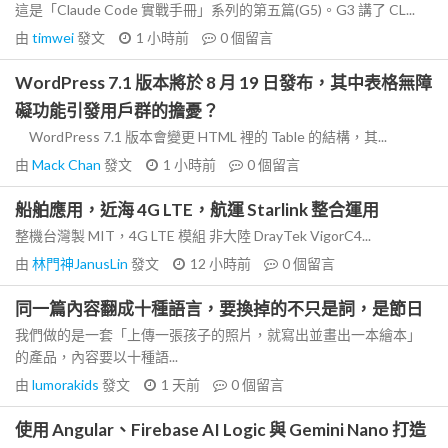
這是「Claude Code 實戰手冊」系列的第五篇(G5)。G3 講了 CL...
由
timwei
發文
1 小時前
0
個留言
WordPress 7.1 版本將於 8 月 19 日發布，其中表格無障
礙功能引發用戶群的擔憂？
WordPress 7.1 版本會變更 HTML 裡的 Table 的結構，其...
由
Mack Chan
發文
1 小時前
0
個留言
船舶應用，近海 4G LTE，航運 Starlink 整合運用
整機台灣製 MIT，4G LTE 模組 非大陸 DrayTek VigorC4...
由
林門神JanusLin
發文
12 小時前
0
個留言
同一篇內容翻成十種語言，要換掉的不只是詞，是節日
我們做的是一套「上傳一張孩子的照片，就寫出並畫出一本繪本」
的產品，內容要以十種語...
由
lumorakids
發文
1 天前
0
個留言
使用 Angular、Firebase AI Logic 與 Gemini Nano 打造