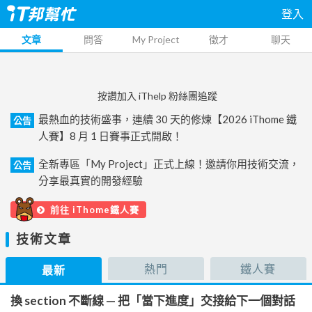
登入
文章
問答
My Project
徵才
聊天
按讚加入 iThelp 粉絲團追蹤
最熱血的技術盛事，連續 30 天的修煉【2026 iThome 鐵
公告
人賽】8 月 1 日賽事正式開啟！
全新專區「My Project」正式上線！邀請你用技術交流，
公告
分享最真實的開發經驗
前往 iThome鐵人賽
技術文章
熱門
鐵人賽
最新
換 section 不斷線 — 把「當下進度」交接給下一個對話