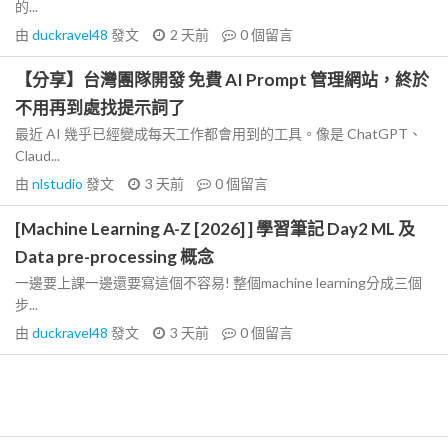
的...
由
duckravel48
發文
2 天前
0
個留言
【分享】台灣團隊開發 免費 AI Prompt 管理網站，終於
不用再到處找提示詞了
最近 AI 幾乎已經變成每天工作都會用到的工具。像是 ChatGPT、
Claud...
由
nlstudio
發文
3 天前
0
個留言
[Machine Learning A-Z [2026] ] 學習筆記 Day2 ML 及
Data pre-processing 概念
一邊要上課一邊還要寫這個不容易! 整個machine learning分成三個
步...
由
duckravel48
發文
3 天前
0
個留言