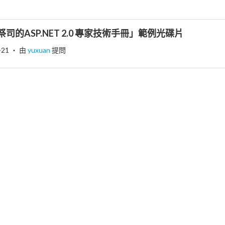
的ASP.NET 2.0 專家技術手冊」範例光碟片
-21
‧ 由
yuxuan
提問