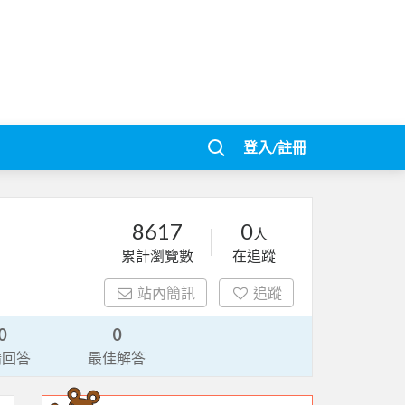
登入/註冊
8617
0
人
累計瀏覽數
在追蹤
站內簡訊
追蹤
0
0
請回答
最佳解答