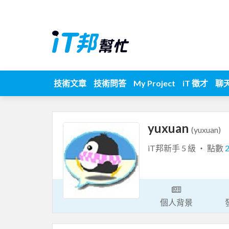
技術文章
技術問答
My Project
iT 徵才
聊
yuxuan
(yuxuan)
iT邦新手 5 級 ‧ 點數
個人背景