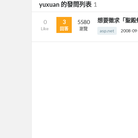
yuxuan 的發問列表
1
想要徵求「聖殿祭司
0
3
5580
Like
回答
瀏覽
asp.net
2008-09