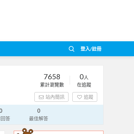
登入/註冊
7658
0
人
累計瀏覽數
在追蹤
站內簡訊
追蹤
0
0
請回答
最佳解答