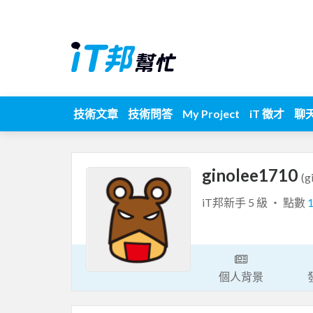
技術文章
技術問答
My Project
iT 徵才
聊
ginolee1710
(g
iT邦新手 5 級 ‧ 點數
個人背景