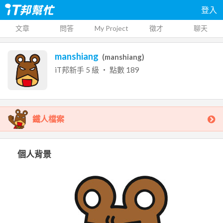
登入
文章
問答
My Project
徵才
聊天
manshiang
(
manshiang
)
iT邦新手
5
級 ‧ 點數
189
鐵人檔案
個人背景