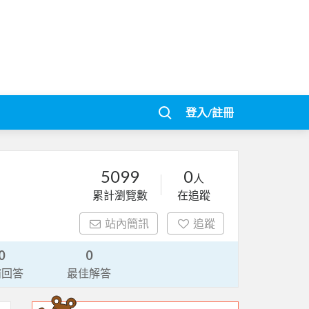
登入/註冊
5099
0
人
累計瀏覽數
在追蹤
站內簡訊
追蹤
0
0
請回答
最佳解答