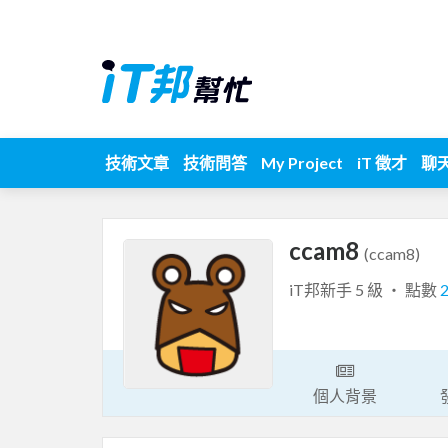
技術文章
技術問答
My Project
iT 徵才
聊
ccam8
(ccam8)
iT邦新手 5 級 ‧ 點數
個人背景