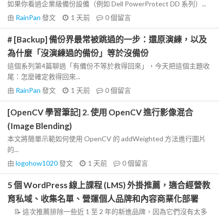
如果你看過企業級備份設備（例如 Dell PowerProtect DD 系列）...
由
RainPan
發文
1 天前
0
個留言
# [Backup] 備份界最常被跳過的一步：還原演練，以及
為什麼「沒演練過的備份」等於沒備份
這個系列第4篇聊過「有備份不等於救得回來」，今天把這個主題收
尾：怎麼確定救得回來...
由
RainPan
發文
1 天前
0
個留言
[OpenCV 學習筆記] 2. 使用 OpenCV 進行影像混合
(Image Blending)
本文將簡單示範如何使用 OpenCV 的 addWeighted 方法進行圖片
的...
由
logohow1020
發文
1 天前
0
個留言
5 個 WordPress 線上課程 (LMS) 外掛推薦，適合經營教
育私域、收集名單、營運個人品牌和內容商業化部署
📝 這次推薦排除一些近 1 至 2 年的新進品牌，因為它們沒有太多