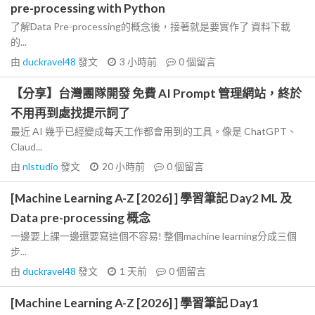
pre-processing with Python
了解Data Pre-processing的概念後，接著就是要實作了 資料下載
的...
由
duckravel48
發文
3 小時前
0
個留言
【分享】台灣團隊開發 免費 AI Prompt 管理網站，終於
不用再到處找提示詞了
最近 AI 幾乎已經變成每天工作都會用到的工具。像是 ChatGPT、
Claud...
由
nlstudio
發文
20 小時前
0
個留言
[Machine Learning A-Z [2026] ] 學習筆記 Day2 ML 及
Data pre-processing 概念
一邊要上課一邊還要寫這個不容易! 整個machine learning分成三個
步...
由
duckravel48
發文
1 天前
0
個留言
[Machine Learning A-Z [2026] ] 學習筆記 Day1