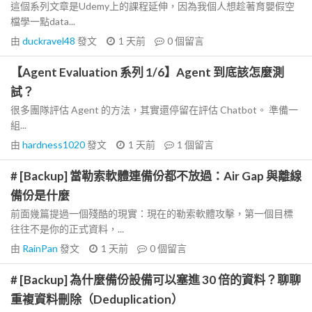
這個系列文章是Udemy上的課程延伸，因為我個人想趁著育嬰假空
檔學一點data...
由
duckravel48
發文
1 天前
0
個留言
【Agent Evaluation 系列 1/6】Agent 到底該怎麼測
試？
很多團隊評估 Agent 的方法，其實還停留在評估 Chatbot。 準備一
組...
由
hardness1020
發文
1 天前
1
個留言
# [Backup] 當勒索軟體連備份都不放過：Air Gap 與離線
備份是什麼
前面幾篇提過一個殘酷的現實：現在的勒索軟體攻擊，第一個目標
往往不是你的正式資料，...
由
RainPan
發文
1 天前
0
個留言
# [Backup] 為什麼備份設備可以塞進 30 倍的資料？聊聊
重複資料刪除（Deduplication）