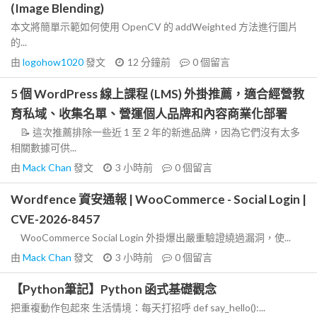
(Image Blending)
本文將簡單示範如何使用 OpenCV 的 addWeighted 方法進行圖片
的...
由
logohow1020
發文
12 分鐘前
0
個留言
5 個 WordPress 線上課程 (LMS) 外掛推薦，適合經營教
育私域、收集名單、營運個人品牌和內容商業化部署
📝 這次推薦排除一些近 1 至 2 年的新進品牌，因為它們沒有太多
相關數據可供...
由
Mack Chan
發文
3 小時前
0
個留言
Wordfence 資安通報 | WooCommerce - Social Login |
CVE-2026-8457
WooCommerce Social Login 外掛爆出嚴重驗證繞過漏洞，使...
由
Mack Chan
發文
3 小時前
0
個留言
【Python筆記】Python 函式基礎觀念
把重複動作包起來 生活情境：每天打招呼 def say_hello():...