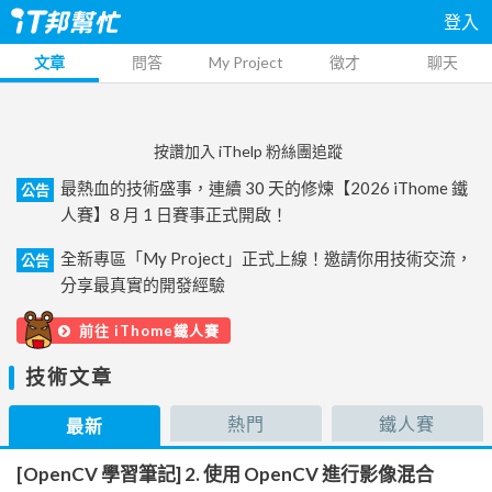
登入
文章
問答
My Project
徵才
聊天
按讚加入 iThelp 粉絲團追蹤
最熱血的技術盛事，連續 30 天的修煉【2026 iThome 鐵
公告
人賽】8 月 1 日賽事正式開啟！
全新專區「My Project」正式上線！邀請你用技術交流，
公告
分享最真實的開發經驗
前往 iThome鐵人賽
技術文章
熱門
鐵人賽
最新
[OpenCV 學習筆記] 2. 使用 OpenCV 進行影像混合