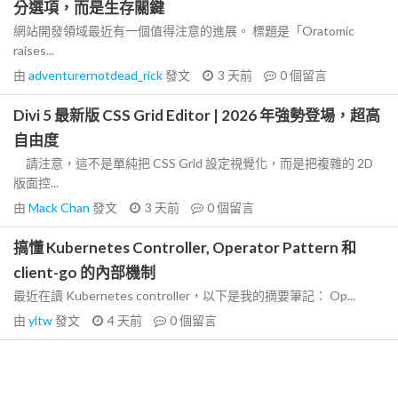
分選項，而是生存關鍵
網站開發領域最近有一個值得注意的進展。 標題是「Oratomic
raises...
由
adventurernotdead_rick
發文
3 天前
0
個留言
Divi 5 最新版 CSS Grid Editor | 2026 年強勢登場，超高
自由度
請注意，這不是單純把 CSS Grid 設定視覺化，而是把複雜的 2D
版面控...
由
Mack Chan
發文
3 天前
0
個留言
搞懂 Kubernetes Controller, Operator Pattern 和
client-go 的內部機制
最近在讀 Kubernetes controller，以下是我的摘要筆記： Op...
由
yltw
發文
4 天前
0
個留言