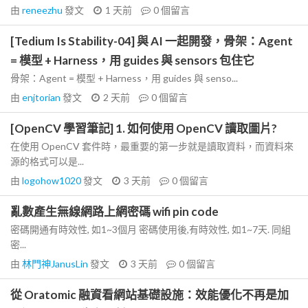
由
reneezhu
發文
1 天前
0
個留言
[Tedium Is Stability-04] 與 AI 一起開發，骨架：Agent
= 模型 + Harness，用 guides 與 sensors 包住它
骨架：Agent = 模型 + Harness，用 guides 與 senso...
由
enjtorian
發文
2 天前
0
個留言
[OpenCV 學習筆記] 1. 如何使用 OpenCV 讀取圖片?
在使用 OpenCV 套件時，最重要的第一步就是讀取資料，而資料來
源的格式可以是...
由
logohow1020
發文
3 天前
0
個留言
亂數產生無線網路上網密碼 wifi pin code
密碼開通有時效性, 如1~3個月 密碼使用後,有時效性, 如1~7天. 同組
密...
由
林門神JanusLin
發文
3 天前
0
個留言
從 Oratomic 融資看網站基礎設施：效能優化不再是加