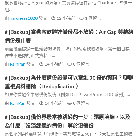
很多團隊評估 Agent 的方法，其實還停留在評估 Chatbot。 準備一
組...
由
hardness1020
發文
12 小時前
1
個留言
# [Backup] 當勒索軟體連備份都不放過：Air Gap 與離線
備份是什麼
前面幾篇提過一個殘酷的現實：現在的勒索軟體攻擊，第一個目標
往往不是你的正式資料，...
由
RainPan
發文
14 小時前
0
個留言
# [Backup] 為什麼備份設備可以塞進 30 倍的資料？聊聊
重複資料刪除（Deduplication）
如果你看過企業級備份設備（例如 Dell PowerProtect DD 系列）...
由
RainPan
發文
14 小時前
0
個留言
# [Backup] 備份界最常被跳過的一步：還原演練，以及
為什麼「沒演練過的備份」等於沒備份
這個系列第4篇聊過「有備份不等於救得回來」，今天把這個主題收