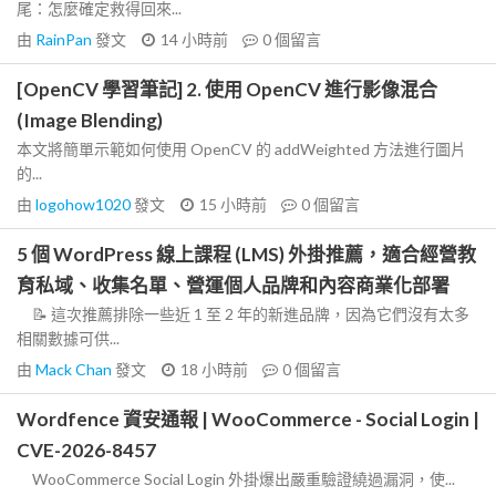
尾：怎麼確定救得回來...
由
RainPan
發文
14 小時前
0
個留言
[OpenCV 學習筆記] 2. 使用 OpenCV 進行影像混合
(Image Blending)
本文將簡單示範如何使用 OpenCV 的 addWeighted 方法進行圖片
的...
由
logohow1020
發文
15 小時前
0
個留言
5 個 WordPress 線上課程 (LMS) 外掛推薦，適合經營教
育私域、收集名單、營運個人品牌和內容商業化部署
📝 這次推薦排除一些近 1 至 2 年的新進品牌，因為它們沒有太多
相關數據可供...
由
Mack Chan
發文
18 小時前
0
個留言
Wordfence 資安通報 | WooCommerce - Social Login |
CVE-2026-8457
WooCommerce Social Login 外掛爆出嚴重驗證繞過漏洞，使...