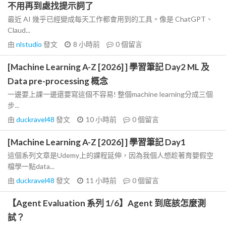
不用再到處找提示詞了
最近 AI 幾乎已經變成每天工作都會用到的工具。像是 ChatGPT、
Claud...
由
nlstudio
發文
8 小時前
0
個留言
[Machine Learning A-Z [2026] ] 學習筆記 Day2 ML 及
Data pre-processing 概念
一邊要上課一邊還要寫這個不容易! 整個machine learning分成三個
步...
由
duckravel48
發文
10 小時前
0
個留言
[Machine Learning A-Z [2026] ] 學習筆記 Day1
這個系列文章是Udemy上的課程延伸，因為我個人想趁著育嬰假空
檔學一點data...
由
duckravel48
發文
11 小時前
0
個留言
【Agent Evaluation 系列 1/6】Agent 到底該怎麼測
試？