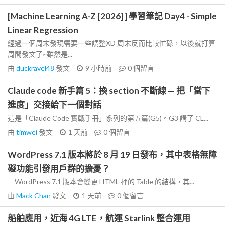
[Machine Learning A-Z [2026] ] 學習筆記 Day4 - Simple
Linear Regression
經過一個周末發現需要一些調整XD 周末反而比較忙碌，以後就打算
周間發文了~雖然是...
由
duckravel48
發文
9 小時前
0
個留言
Claude code 新手篇 5：換 section 不斷線 — 把「當下
進度」交接給下一個對話
這是「Claude Code 實戰手冊」系列的第五篇(G5)。G3 講了 CL...
由
timwei
發文
1 天前
0
個留言
WordPress 7.1 版本將於 8 月 19 日發布，其中表格無障
礙功能引發用戶群的擔憂？
WordPress 7.1 版本會變更 HTML 裡的 Table 的結構，其...
由
Mack Chan
發文
1 天前
0
個留言
船舶應用，近海 4G LTE，航運 Starlink 整合運用