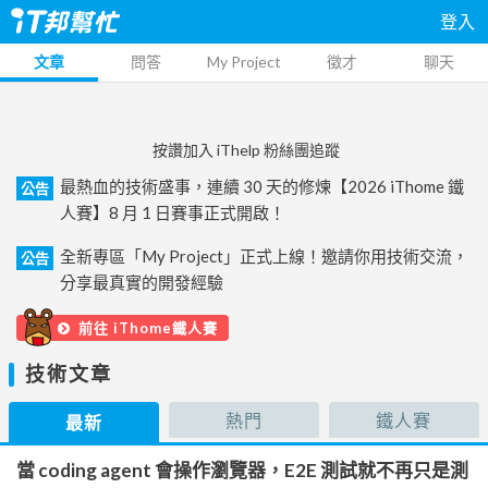
登入
文章
問答
My Project
徵才
聊天
按讚加入 iThelp 粉絲團追蹤
最熱血的技術盛事，連續 30 天的修煉【2026 iThome 鐵
公告
人賽】8 月 1 日賽事正式開啟！
全新專區「My Project」正式上線！邀請你用技術交流，
公告
分享最真實的開發經驗
前往 iThome鐵人賽
技術文章
熱門
鐵人賽
最新
當 coding agent 會操作瀏覽器，E2E 測試就不再只是測