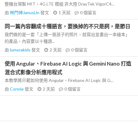
整機台灣製 MIT，4G LTE 模組 非大陸 DrayTek VigorC4...
由
林門神JanusLin
發文
1 天前
0
個留言
同一篇內容翻成十種語言，要換掉的不只是詞，是節日
我們做的是一套「上傳一張孩子的照片，就寫出並畫出一本繪本」
的產品，內容要以十種語...
由
lumorakids
發文
2 天前
0
個留言
使用 Angular、Firebase AI Logic 與 Gemini Nano 打造
混合式影像分析應用程式
本教學將示範如何使用 Angular、Firebase AI Logic 與 G...
由
Connie
發文
2 天前
0
個留言