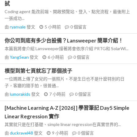
試
Coding agent 能改前端、開啟預覽站、登入、點完流程，最後附上
一張成功...
由
ryanvale
發文
5 小時前
0
個留言
你公司到底有多少台設備？Lansweeper 簡單介紹！
本篇我將會介紹 Lansweeper接著將會依序介紹 PRTG和 SolarWi...
由
YangSean
發文
6 小時前
0
個留言
模型到第七頁就忘了那個孩子
一位媽媽上傳了女兒的一張照片。不是生日也不是什麼特別的日
子，客廳的隨手拍，很普通...
由
lumorakids
發文
7 小時前
0
個留言
[Machine Learning A-Z [2026] ] 學習筆記 Day5 Simple
Linear Regression 實作
其實就只是在打基礎、simple linear regression在真實世界的...
由
duckravel48
發文
9 小時前
0
個留言