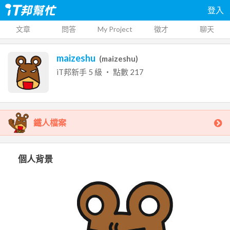
登入
文章
問答
My Project
徵才
聊天
maizeshu
(
maizeshu
)
iT邦新手
5
級 ‧ 點數
217
鐵人檔案
個人背景