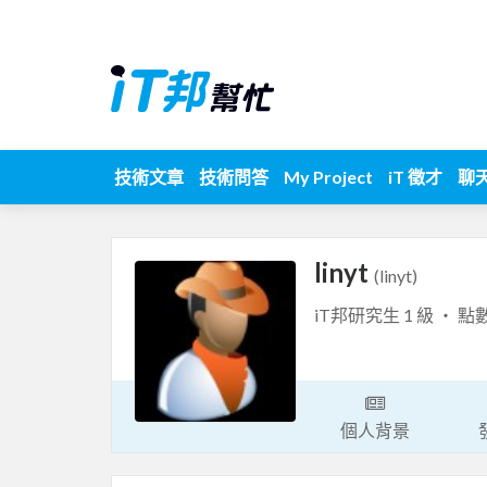
技術文章
技術問答
My Project
iT 徵才
聊
linyt
(linyt)
iT邦研究生 1 級 ‧ 點
個人背景