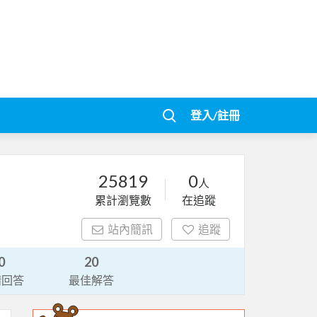
登入/註冊
25819
0
人
累計瀏覽數
在追蹤
站內簡訊
追蹤
0
20
請回答
最佳解答