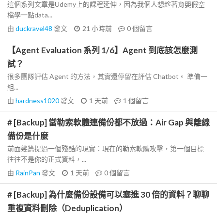
這個系列文章是Udemy上的課程延伸，因為我個人想趁著育嬰假空
檔學一點data...
由
duckravel48
發文
21 小時前
0
個留言
【Agent Evaluation 系列 1/6】Agent 到底該怎麼測
試？
很多團隊評估 Agent 的方法，其實還停留在評估 Chatbot。 準備一
組...
由
hardness1020
發文
1 天前
1
個留言
# [Backup] 當勒索軟體連備份都不放過：Air Gap 與離線
備份是什麼
前面幾篇提過一個殘酷的現實：現在的勒索軟體攻擊，第一個目標
往往不是你的正式資料，...
由
RainPan
發文
1 天前
0
個留言
# [Backup] 為什麼備份設備可以塞進 30 倍的資料？聊聊
重複資料刪除（Deduplication）