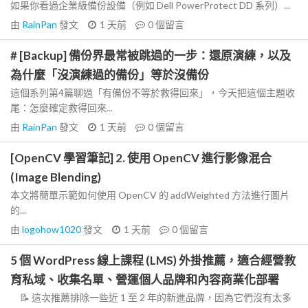
如果你看過企業級備份設備（例如 Dell PowerProtect DD 系列）...
由
RainPan
發文
1 天前
0
個留言
# [Backup] 備份界最常被跳過的一步：還原演練，以及
為什麼「沒演練過的備份」等於沒備份
這個系列第4篇聊過「有備份不等於救得回來」，今天把這個主題收
尾：怎麼確定救得回來...
由
RainPan
發文
1 天前
0
個留言
[OpenCV 學習筆記] 2. 使用 OpenCV 進行影像混合
(Image Blending)
本文將簡單示範如何使用 OpenCV 的 addWeighted 方法進行圖片
的...
由
logohow1020
發文
1 天前
0
個留言
5 個 WordPress 線上課程 (LMS) 外掛推薦，適合經營教
育私域、收集名單、營運個人品牌和內容商業化部署
📝 這次推薦排除一些近 1 至 2 年的新進品牌，因為它們沒有太多