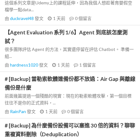
這個系列文章是Udemy上的課程延伸，因為我個人想趁著育嬰假空
檔學一點data...
由
duckravel48
發文
1 天前
0
個留言
【Agent Evaluation 系列 1/6】Agent 到底該怎麼測
試？
很多團隊評估 Agent 的方法，其實還停留在評估 Chatbot。 準備一
組...
由
hardness1020
發文
1 天前
1
個留言
# [Backup] 當勒索軟體連備份都不放過：Air Gap 與離線
備份是什麼
前面幾篇提過一個殘酷的現實：現在的勒索軟體攻擊，第一個目標
往往不是你的正式資料，...
由
RainPan
發文
1 天前
0
個留言
# [Backup] 為什麼備份設備可以塞進 30 倍的資料？聊聊
重複資料刪除（Deduplication）