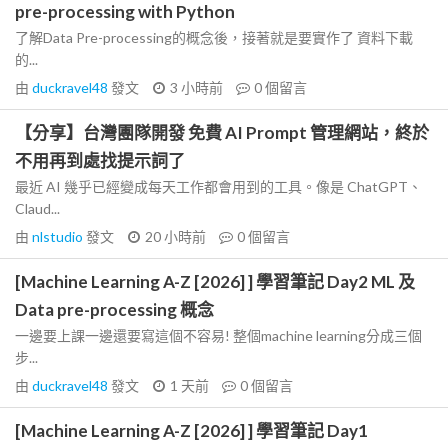
pre-processing with Python
了解Data Pre-processing的概念後，接著就是要實作了 資料下載
的...
由
duckravel48
發文
3 小時前
0
個留言
【分享】台灣團隊開發 免費 AI Prompt 管理網站，終於
不用再到處找提示詞了
最近 AI 幾乎已經變成每天工作都會用到的工具。像是 ChatGPT、
Claud...
由
nlstudio
發文
20 小時前
0
個留言
[Machine Learning A-Z [2026] ] 學習筆記 Day2 ML 及
Data pre-processing 概念
一邊要上課一邊還要寫這個不容易! 整個machine learning分成三個
步...
由
duckravel48
發文
1 天前
0
個留言
[Machine Learning A-Z [2026] ] 學習筆記 Day1