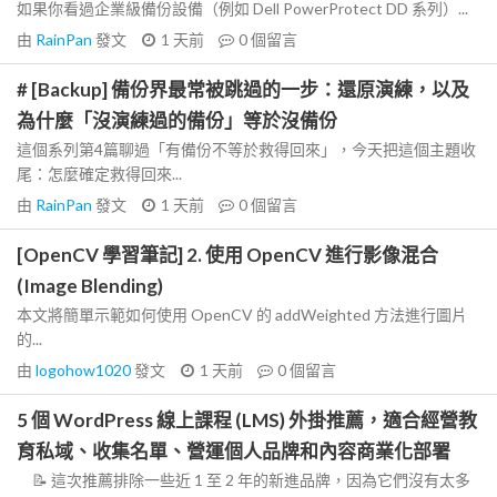
如果你看過企業級備份設備（例如 Dell PowerProtect DD 系列）...
由
RainPan
發文
1 天前
0
個留言
# [Backup] 備份界最常被跳過的一步：還原演練，以及
為什麼「沒演練過的備份」等於沒備份
這個系列第4篇聊過「有備份不等於救得回來」，今天把這個主題收
尾：怎麼確定救得回來...
由
RainPan
發文
1 天前
0
個留言
[OpenCV 學習筆記] 2. 使用 OpenCV 進行影像混合
(Image Blending)
本文將簡單示範如何使用 OpenCV 的 addWeighted 方法進行圖片
的...
由
logohow1020
發文
1 天前
0
個留言
5 個 WordPress 線上課程 (LMS) 外掛推薦，適合經營教
育私域、收集名單、營運個人品牌和內容商業化部署
📝 這次推薦排除一些近 1 至 2 年的新進品牌，因為它們沒有太多