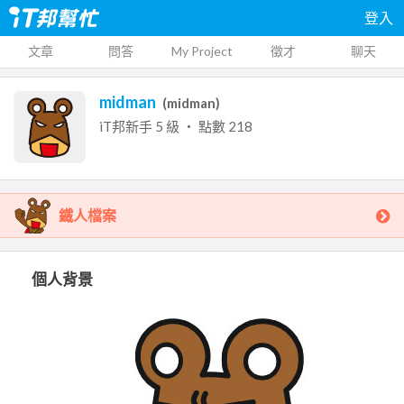
登入
文章
問答
My Project
徵才
聊天
midman
(
midman
)
iT邦新手
5
級 ‧ 點數
218
鐵人檔案
個人背景