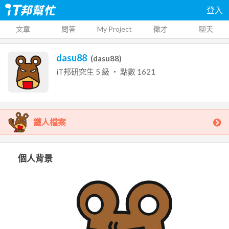
登入
文章
問答
My Project
徵才
聊天
dasu88
(
dasu88
)
iT邦研究生
5
級 ‧ 點數
1621
鐵人檔案
個人背景