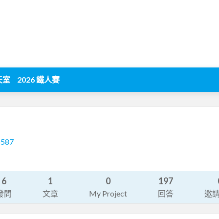
天室
2026 鐵人賽
6587
6
1
0
197
發問
文章
My Project
回答
邀