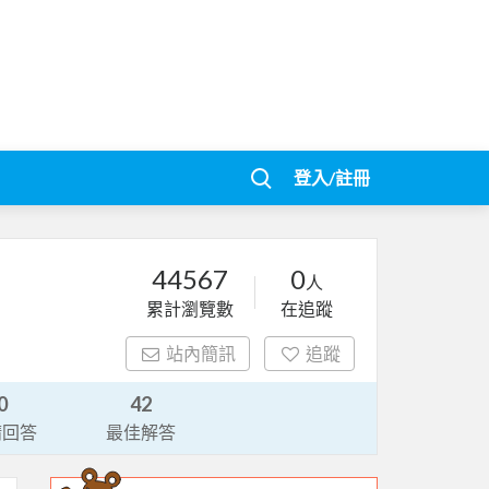
登入/註冊
44567
0
人
累計瀏覽數
在追蹤
站內簡訊
追蹤
0
42
請回答
最佳解答