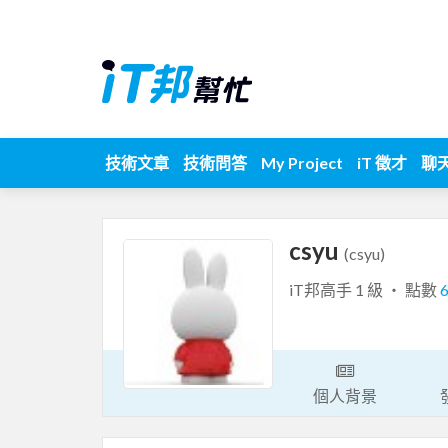
技術文章
技術問答
My Project
iT 徵才
聊
csyu
(csyu)
iT邦高手 1 級 ‧ 點數
個人背景