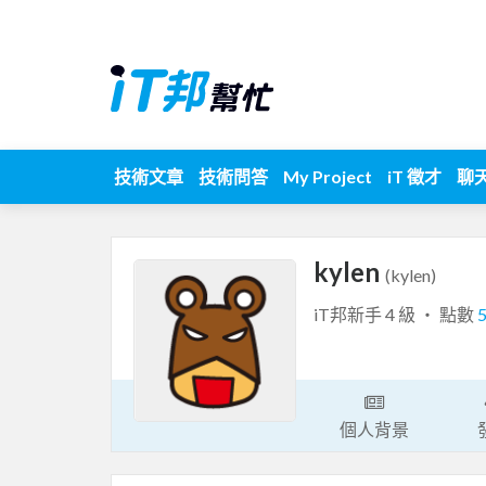
技術文章
技術問答
My Project
iT 徵才
聊
kylen
(kylen)
iT邦新手 4 級 ‧ 點數
個人背景