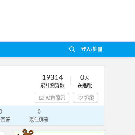
登入/註冊
19314
0
人
累計瀏覽數
在追蹤
站內簡訊
追蹤
0
0
請回答
最佳解答