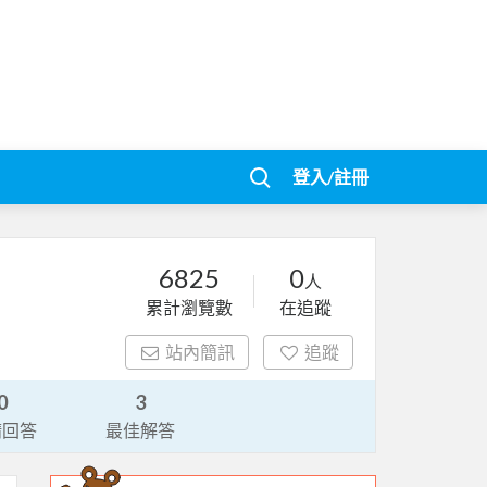
登入/註冊
6825
0
人
累計瀏覽數
在追蹤
站內簡訊
追蹤
0
3
請回答
最佳解答