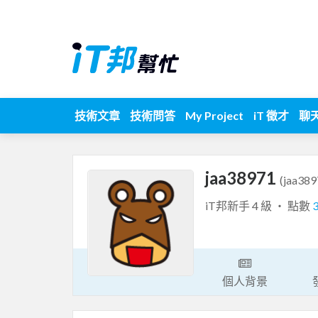
技術文章
技術問答
My Project
iT 徵才
聊
jaa38971
(jaa389
iT邦新手 4 級 ‧ 點數
個人背景