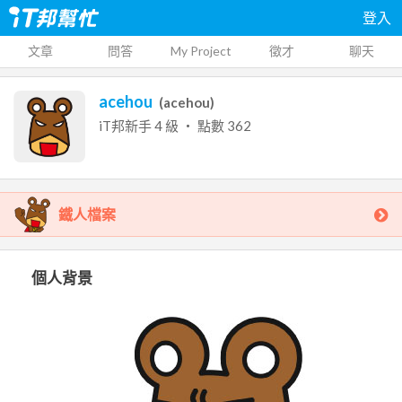
登入
文章
問答
My Project
徵才
聊天
acehou
(
acehou
)
iT邦新手
4
級 ‧ 點數
362
鐵人檔案
個人背景