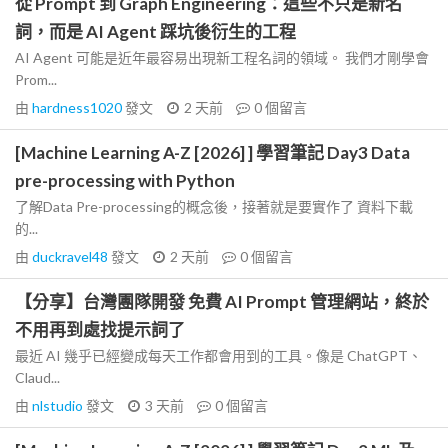
從 Prompt 到 Graph Engineering：這些不只是新名
詞，而是 AI Agent 踩坑後衍生的工程
AI Agent 可能是近年最容易出現新工程名詞的領域。 我們才剛學會
Prom...
由
hardness1020
發文
2 天前
0
個留言
[Machine Learning A-Z [2026] ] 學習筆記 Day3 Data
pre-processing with Python
了解Data Pre-processing的概念後，接著就是要實作了 資料下載
的...
由
duckravel48
發文
2 天前
0
個留言
【分享】台灣團隊開發 免費 AI Prompt 管理網站，終於
不用再到處找提示詞了
最近 AI 幾乎已經變成每天工作都會用到的工具。像是 ChatGPT、
Claud...
由
nlstudio
發文
3 天前
0
個留言