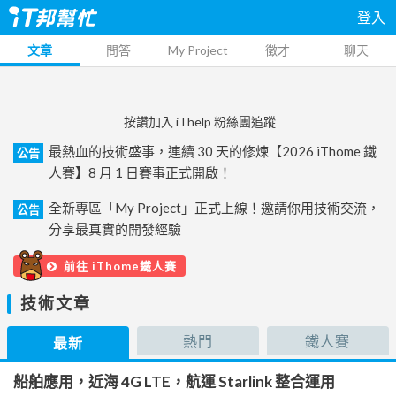
登入
文章
問答
My Project
徵才
聊天
按讚加入 iThelp 粉絲團追蹤
最熱血的技術盛事，連續 30 天的修煉【2026 iThome 鐵
公告
人賽】8 月 1 日賽事正式開啟！
全新專區「My Project」正式上線！邀請你用技術交流，
公告
分享最真實的開發經驗
前往 iThome鐵人賽
技術文章
熱門
鐵人賽
最新
船舶應用，近海 4G LTE，航運 Starlink 整合運用