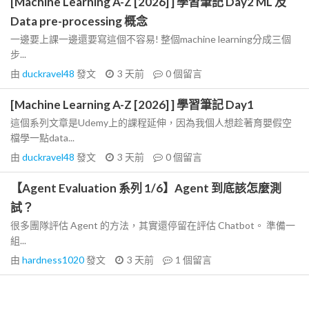
[Machine Learning A-Z [2026] ] 學習筆記 Day2 ML 及
Data pre-processing 概念
一邊要上課一邊還要寫這個不容易! 整個machine learning分成三個
步...
由
duckravel48
發文
3 天前
0
個留言
[Machine Learning A-Z [2026] ] 學習筆記 Day1
這個系列文章是Udemy上的課程延伸，因為我個人想趁著育嬰假空
檔學一點data...
由
duckravel48
發文
3 天前
0
個留言
【Agent Evaluation 系列 1/6】Agent 到底該怎麼測
試？
很多團隊評估 Agent 的方法，其實還停留在評估 Chatbot。 準備一
組...
由
hardness1020
發文
3 天前
1
個留言