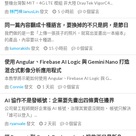
整機台灣製 MIT，4G LTE 模組 非大陸 DrayTek VigorC4...
由
林門神JanusLin
發文
5 小時前
0
個留言
同一篇內容翻成十種語言，要換掉的不只是詞，是節日
我們做的是一套「上傳一張孩子的照片，就寫出並畫出一本繪本」
的產品，內容要以十種語...
由
lumorakids
發文
15 小時前
0
個留言
使用 Angular、Firebase AI Logic 與 Gemini Nano 打造
混合式影像分析應用程式
本教學將示範如何使用 Angular、Firebase AI Logic 與 G...
由
Connie
發文
1 天前
0
個留言
AI 協作不是發帳號：企業要先畫出四條責任邊界
公司替工程師開好企業版 AI 帳號，治理其實還沒開始。 帳號只解決
「誰可以登入」...
由
ryanvale
發文
2 天前
0
個留言