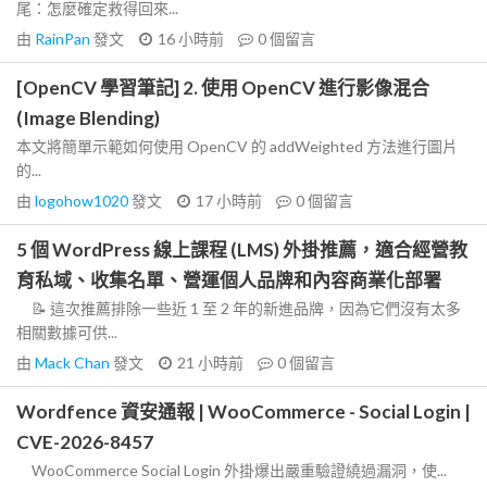
尾：怎麼確定救得回來...
由
RainPan
發文
16 小時前
0
個留言
[OpenCV 學習筆記] 2. 使用 OpenCV 進行影像混合
(Image Blending)
本文將簡單示範如何使用 OpenCV 的 addWeighted 方法進行圖片
的...
由
logohow1020
發文
17 小時前
0
個留言
5 個 WordPress 線上課程 (LMS) 外掛推薦，適合經營教
育私域、收集名單、營運個人品牌和內容商業化部署
📝 這次推薦排除一些近 1 至 2 年的新進品牌，因為它們沒有太多
相關數據可供...
由
Mack Chan
發文
21 小時前
0
個留言
Wordfence 資安通報 | WooCommerce - Social Login |
CVE-2026-8457
WooCommerce Social Login 外掛爆出嚴重驗證繞過漏洞，使...