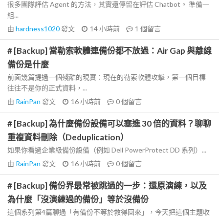
很多團隊評估 Agent 的方法，其實還停留在評估 Chatbot。 準備一
組...
由
hardness1020
發文
14 小時前
1
個留言
# [Backup] 當勒索軟體連備份都不放過：Air Gap 與離線
備份是什麼
前面幾篇提過一個殘酷的現實：現在的勒索軟體攻擊，第一個目標
往往不是你的正式資料，...
由
RainPan
發文
16 小時前
0
個留言
# [Backup] 為什麼備份設備可以塞進 30 倍的資料？聊聊
重複資料刪除（Deduplication）
如果你看過企業級備份設備（例如 Dell PowerProtect DD 系列）...
由
RainPan
發文
16 小時前
0
個留言
# [Backup] 備份界最常被跳過的一步：還原演練，以及
為什麼「沒演練過的備份」等於沒備份
這個系列第4篇聊過「有備份不等於救得回來」，今天把這個主題收