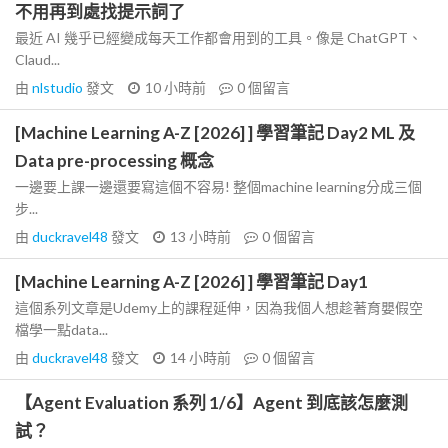
不用再到處找提示詞了
最近 AI 幾乎已經變成每天工作都會用到的工具。像是 ChatGPT、
Claud...
由
nlstudio
發文
10 小時前
0
個留言
[Machine Learning A-Z [2026] ] 學習筆記 Day2 ML 及
Data pre-processing 概念
一邊要上課一邊還要寫這個不容易! 整個machine learning分成三個
步...
由
duckravel48
發文
13 小時前
0
個留言
[Machine Learning A-Z [2026] ] 學習筆記 Day1
這個系列文章是Udemy上的課程延伸，因為我個人想趁著育嬰假空
檔學一點data...
由
duckravel48
發文
14 小時前
0
個留言
【Agent Evaluation 系列 1/6】Agent 到底該怎麼測
試？