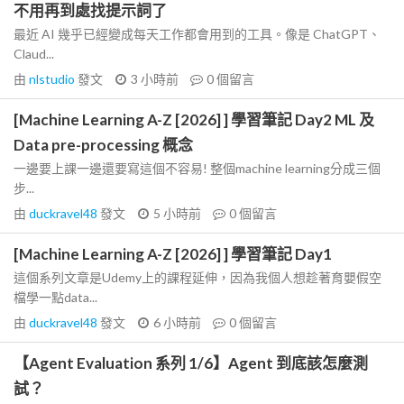
不用再到處找提示詞了
最近 AI 幾乎已經變成每天工作都會用到的工具。像是 ChatGPT、
Claud...
由
nlstudio
發文
3 小時前
0
個留言
[Machine Learning A-Z [2026] ] 學習筆記 Day2 ML 及
Data pre-processing 概念
一邊要上課一邊還要寫這個不容易! 整個machine learning分成三個
步...
由
duckravel48
發文
5 小時前
0
個留言
[Machine Learning A-Z [2026] ] 學習筆記 Day1
這個系列文章是Udemy上的課程延伸，因為我個人想趁著育嬰假空
檔學一點data...
由
duckravel48
發文
6 小時前
0
個留言
【Agent Evaluation 系列 1/6】Agent 到底該怎麼測
試？