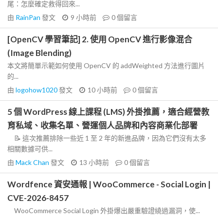
尾：怎麼確定救得回來...
由
RainPan
發文
9 小時前
0
個留言
[OpenCV 學習筆記] 2. 使用 OpenCV 進行影像混合
(Image Blending)
本文將簡單示範如何使用 OpenCV 的 addWeighted 方法進行圖片
的...
由
logohow1020
發文
10 小時前
0
個留言
5 個 WordPress 線上課程 (LMS) 外掛推薦，適合經營教
育私域、收集名單、營運個人品牌和內容商業化部署
📝 這次推薦排除一些近 1 至 2 年的新進品牌，因為它們沒有太多
相關數據可供...
由
Mack Chan
發文
13 小時前
0
個留言
Wordfence 資安通報 | WooCommerce - Social Login |
CVE-2026-8457
WooCommerce Social Login 外掛爆出嚴重驗證繞過漏洞，使...