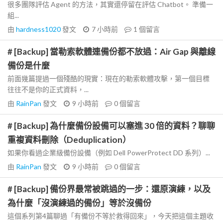
很多團隊評估 Agent 的方法，其實還停留在評估 Chatbot。 準備一
組...
由
hardness1020
發文
7 小時前
1
個留言
# [Backup] 當勒索軟體連備份都不放過：Air Gap 與離線
備份是什麼
前面幾篇提過一個殘酷的現實：現在的勒索軟體攻擊，第一個目標
往往不是你的正式資料，...
由
RainPan
發文
9 小時前
0
個留言
# [Backup] 為什麼備份設備可以塞進 30 倍的資料？聊聊
重複資料刪除（Deduplication）
如果你看過企業級備份設備（例如 Dell PowerProtect DD 系列）...
由
RainPan
發文
9 小時前
0
個留言
# [Backup] 備份界最常被跳過的一步：還原演練，以及
為什麼「沒演練過的備份」等於沒備份
這個系列第4篇聊過「有備份不等於救得回來」，今天把這個主題收