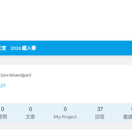
天室
2026 鐵人賽
n
(unclehandgun)
527
0
0
0
37
發問
文章
My Project
回答
邀