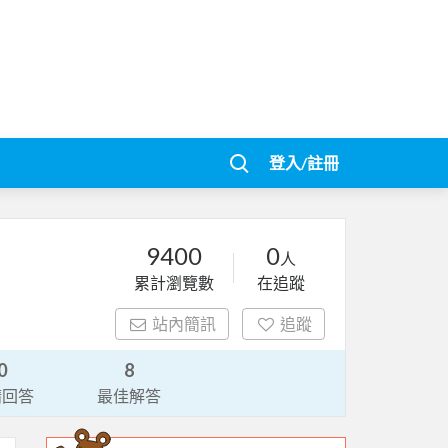
登入/註冊
9400
0
人
累計瀏覽數
在追蹤
站內簡訊
追蹤
0
8
請回答
最佳解答