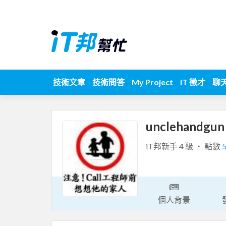
技術文章
技術問答
My Project
iT 徵才
聊
unclehandgu
iT邦新手 4 級 ‧ 點數
個人背景