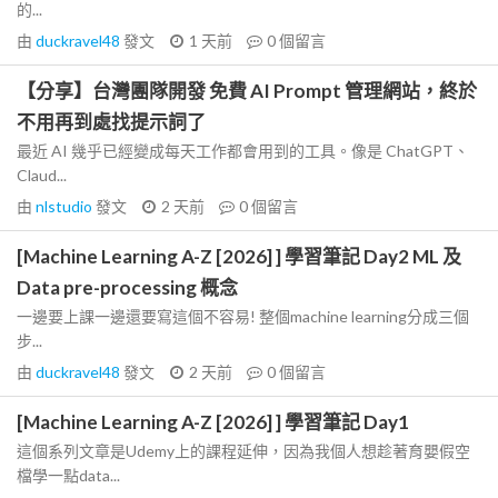
的...
由
duckravel48
發文
1 天前
0
個留言
【分享】台灣團隊開發 免費 AI Prompt 管理網站，終於
不用再到處找提示詞了
最近 AI 幾乎已經變成每天工作都會用到的工具。像是 ChatGPT、
Claud...
由
nlstudio
發文
2 天前
0
個留言
[Machine Learning A-Z [2026] ] 學習筆記 Day2 ML 及
Data pre-processing 概念
一邊要上課一邊還要寫這個不容易! 整個machine learning分成三個
步...
由
duckravel48
發文
2 天前
0
個留言
[Machine Learning A-Z [2026] ] 學習筆記 Day1
這個系列文章是Udemy上的課程延伸，因為我個人想趁著育嬰假空
檔學一點data...