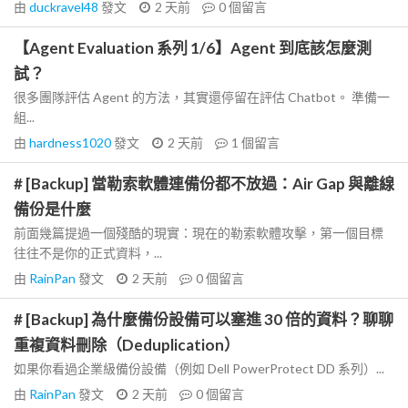
由
duckravel48
發文
2 天前
0
個留言
【Agent Evaluation 系列 1/6】Agent 到底該怎麼測
試？
很多團隊評估 Agent 的方法，其實還停留在評估 Chatbot。 準備一
組...
由
hardness1020
發文
2 天前
1
個留言
# [Backup] 當勒索軟體連備份都不放過：Air Gap 與離線
備份是什麼
前面幾篇提過一個殘酷的現實：現在的勒索軟體攻擊，第一個目標
往往不是你的正式資料，...
由
RainPan
發文
2 天前
0
個留言
# [Backup] 為什麼備份設備可以塞進 30 倍的資料？聊聊
重複資料刪除（Deduplication）
如果你看過企業級備份設備（例如 Dell PowerProtect DD 系列）...
由
RainPan
發文
2 天前
0
個留言