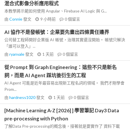
混合式影像分析應用程式
本教學將示範如何使用 Angular、Firebase AI Logic 與 G...
由
Connie
發文
9 小時前
0
個留言
AI 協作不是發帳號：企業要先畫出四條責任邊界
公司替工程師開好企業版 AI 帳號，治理其實還沒開始。 帳號只解決
「誰可以登入」...
由
ryanvale
發文
1 天前
0
個留言
從 Prompt 到 Graph Engineering：這些不只是新名
詞，而是 AI Agent 踩坑後衍生的工程
AI Agent 可能是近年最容易出現新工程名詞的領域。 我們才剛學會
Prom...
由
hardness1020
發文
1 天前
0
個留言
[Machine Learning A-Z [2026] ] 學習筆記 Day3 Data
pre-processing with Python
了解Data Pre-processing的概念後，接著就是要實作了 資料下載