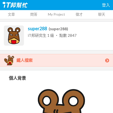
登入
文章
問答
My Project
徵才
聊天
super288
(
super288
)
iT邦研究生
1
級 ‧ 點數
2847
鐵人檔案
個人背景