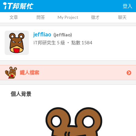
登入
文章
問答
My Project
徵才
聊天
jeffliao
(
jeffliao
)
iT邦研究生
5
級 ‧ 點數
1584
鐵人檔案
個人背景