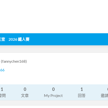
天室
2026 鐵人賽
8
(fannychen168)
266
1
0
0
1
發問
文章
My Project
回答
邀