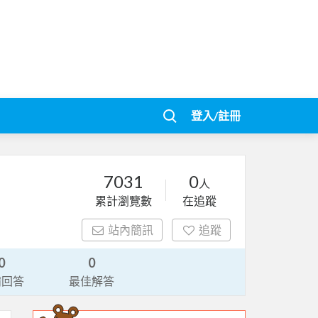
登入/註冊
7031
0
人
累計瀏覽數
在追蹤
站內簡訊
追蹤
0
0
請回答
最佳解答