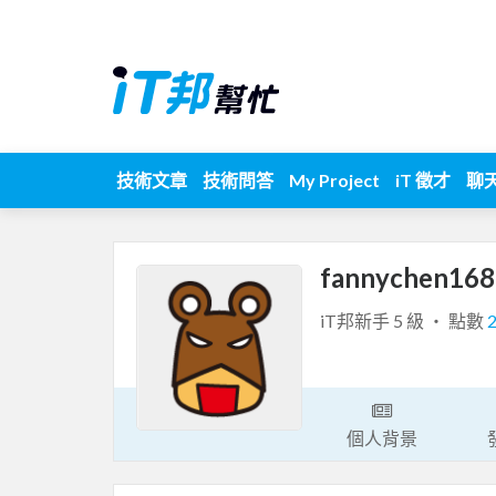
技術文章
技術問答
My Project
iT 徵才
聊
fannychen16
iT邦新手 5 級 ‧ 點數
個人背景