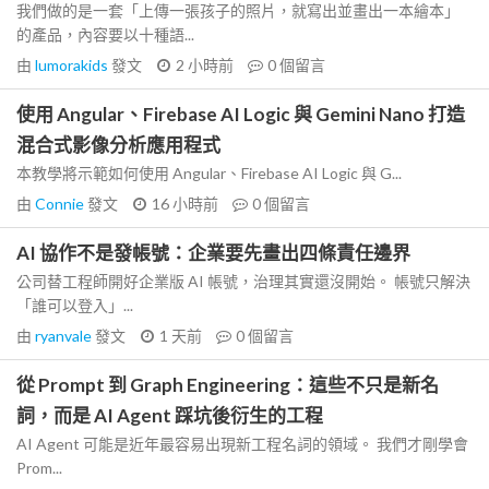
我們做的是一套「上傳一張孩子的照片，就寫出並畫出一本繪本」
的產品，內容要以十種語...
由
lumorakids
發文
2 小時前
0
個留言
使用 Angular、Firebase AI Logic 與 Gemini Nano 打造
混合式影像分析應用程式
本教學將示範如何使用 Angular、Firebase AI Logic 與 G...
由
Connie
發文
16 小時前
0
個留言
AI 協作不是發帳號：企業要先畫出四條責任邊界
公司替工程師開好企業版 AI 帳號，治理其實還沒開始。 帳號只解決
「誰可以登入」...
由
ryanvale
發文
1 天前
0
個留言
從 Prompt 到 Graph Engineering：這些不只是新名
詞，而是 AI Agent 踩坑後衍生的工程
AI Agent 可能是近年最容易出現新工程名詞的領域。 我們才剛學會
Prom...