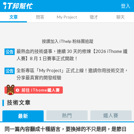
登入
文章
問答
My Project
徵才
聊天
按讚加入 iThelp 粉絲團追蹤
最熱血的技術盛事，連續 30 天的修煉【2026 iThome 鐵
公告
人賽】8 月 1 日賽事正式開啟！
全新專區「My Project」正式上線！邀請你用技術交流，
公告
分享最真實的開發經驗
前往 iThome鐵人賽
技術文章
熱門
鐵人賽
最新
同一篇內容翻成十種語言，要換掉的不只是詞，是節日