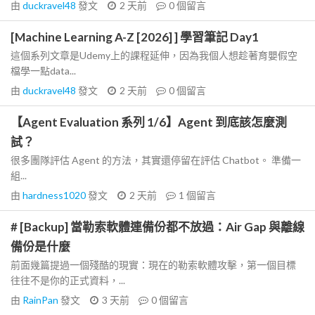
由
duckravel48
發文
2 天前
0
個留言
[Machine Learning A-Z [2026] ] 學習筆記 Day1
這個系列文章是Udemy上的課程延伸，因為我個人想趁著育嬰假空
檔學一點data...
由
duckravel48
發文
2 天前
0
個留言
【Agent Evaluation 系列 1/6】Agent 到底該怎麼測
試？
很多團隊評估 Agent 的方法，其實還停留在評估 Chatbot。 準備一
組...
由
hardness1020
發文
2 天前
1
個留言
# [Backup] 當勒索軟體連備份都不放過：Air Gap 與離線
備份是什麼
前面幾篇提過一個殘酷的現實：現在的勒索軟體攻擊，第一個目標
往往不是你的正式資料，...
由
RainPan
發文
3 天前
0
個留言