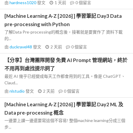
由
hardness1020
發文
1 天前
0
個留言
[Machine Learning A-Z [2026] ] 學習筆記 Day3 Data
pre-processing with Python
了解Data Pre-processing的概念後，接著就是要實作了 資料下載
的...
由
duckravel48
發文
2 天前
0
個留言
【分享】台灣團隊開發 免費 AI Prompt 管理網站，終於
不用再到處找提示詞了
最近 AI 幾乎已經變成每天工作都會用到的工具。像是 ChatGPT、
Claud...
由
nlstudio
發文
2 天前
0
個留言
[Machine Learning A-Z [2026] ] 學習筆記 Day2 ML 及
Data pre-processing 概念
一邊要上課一邊還要寫這個不容易! 整個machine learning分成三個
步...