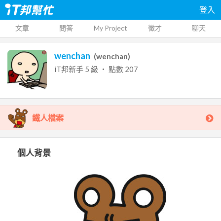
登入
文章
問答
My Project
徵才
聊天
wenchan
(
wenchan
)
iT邦新手
5
級 ‧ 點數
207
鐵人檔案
個人背景