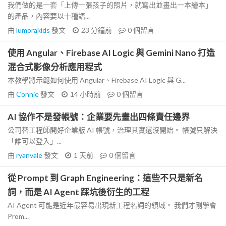
我們做的是一套「上傳一張孩子的照片，就寫出並畫出一本繪本」
的產品，內容要以十種語...
由
lumorakids
發文
23 分鐘前
0
個留言
使用 Angular、Firebase AI Logic 與 Gemini Nano 打造
混合式影像分析應用程式
本教學將示範如何使用 Angular、Firebase AI Logic 與 G...
由
Connie
發文
14 小時前
0
個留言
AI 協作不是發帳號：企業要先畫出四條責任邊界
公司替工程師開好企業版 AI 帳號，治理其實還沒開始。 帳號只解決
「誰可以登入」...
由
ryanvale
發文
1 天前
0
個留言
從 Prompt 到 Graph Engineering：這些不只是新名
詞，而是 AI Agent 踩坑後衍生的工程
AI Agent 可能是近年最容易出現新工程名詞的領域。 我們才剛學會
Prom...