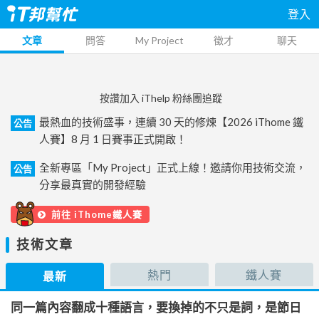
登入
文章
問答
My Project
徵才
聊天
按讚加入 iThelp 粉絲團追蹤
最熱血的技術盛事，連續 30 天的修煉【2026 iThome 鐵
公告
人賽】8 月 1 日賽事正式開啟！
全新專區「My Project」正式上線！邀請你用技術交流，
公告
分享最真實的開發經驗
前往 iThome鐵人賽
技術文章
熱門
鐵人賽
最新
同一篇內容翻成十種語言，要換掉的不只是詞，是節日