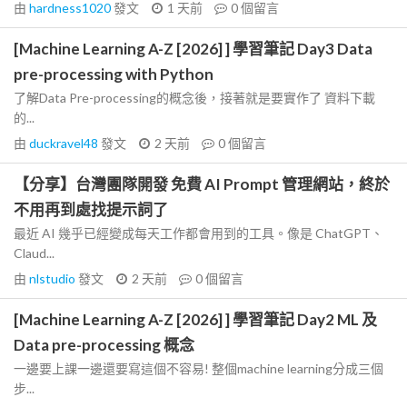
由
hardness1020
發文
1 天前
0
個留言
[Machine Learning A-Z [2026] ] 學習筆記 Day3 Data
pre-processing with Python
了解Data Pre-processing的概念後，接著就是要實作了 資料下載
的...
由
duckravel48
發文
2 天前
0
個留言
【分享】台灣團隊開發 免費 AI Prompt 管理網站，終於
不用再到處找提示詞了
最近 AI 幾乎已經變成每天工作都會用到的工具。像是 ChatGPT、
Claud...
由
nlstudio
發文
2 天前
0
個留言
[Machine Learning A-Z [2026] ] 學習筆記 Day2 ML 及
Data pre-processing 概念
一邊要上課一邊還要寫這個不容易! 整個machine learning分成三個
步...