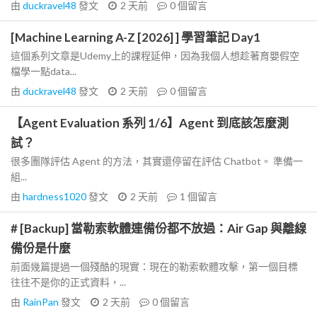
由
duckravel48
發文
2 天前
0
個留言
[Machine Learning A-Z [2026] ] 學習筆記 Day1
這個系列文章是Udemy上的課程延伸，因為我個人想趁著育嬰假空
檔學一點data...
由
duckravel48
發文
2 天前
0
個留言
【Agent Evaluation 系列 1/6】Agent 到底該怎麼測
試？
很多團隊評估 Agent 的方法，其實還停留在評估 Chatbot。 準備一
組...
由
hardness1020
發文
2 天前
1
個留言
# [Backup] 當勒索軟體連備份都不放過：Air Gap 與離線
備份是什麼
前面幾篇提過一個殘酷的現實：現在的勒索軟體攻擊，第一個目標
往往不是你的正式資料，...
由
RainPan
發文
2 天前
0
個留言