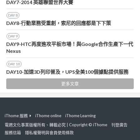
DAY7-2014 英雄聯盟世界大賽
DAY
8
DAY8-行動業務受重創，索尼的回應都是下下策
DAY
9
DAY9-HTC再度進攻平板市場！與Google合作生產下一代
Nexus
DAY
10
DAY10-加速3D列印普及，UPS全美100個據點提供服務
更多文章
iThome 服務
iThome online
iThome Learning
電週文化事業版權所有、轉載必究 | Copyright © iThome
刊登廣告
服務信箱
隱私權聲明與會員使用條款