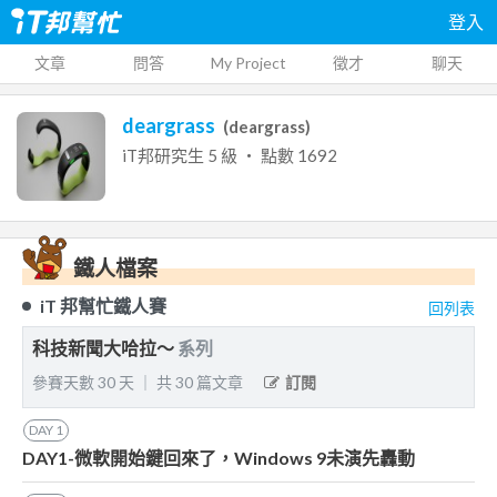
登入
文章
問答
My Project
徵才
聊天
deargrass
(
deargrass
)
iT邦研究生
5
級 ‧ 點數
1692
鐵人檔案
iT 邦幫忙鐵人賽
回列表
科技新聞大哈拉～
系列
參賽天數
30
天
｜
共
30
篇文章
訂閱
DAY
1
DAY1-微軟開始鍵回來了，Windows 9未演先轟動