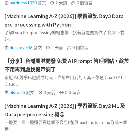
由
hardness1020
發文
2 天前
0
個留言
[Machine Learning A-Z [2026] ] 學習筆記 Day3 Data
pre-processing with Python
了解Data Pre-processing的概念後，接著就是要實作了 資料下載
的...
由
duckravel48
發文
2 天前
0
個留言
【分享】台灣團隊開發 免費 AI Prompt 管理網站，終於
不用再到處找提示詞了
最近 AI 幾乎已經變成每天工作都會用到的工具。像是 ChatGPT、
Claud...
由
nlstudio
發文
3 天前
0
個留言
[Machine Learning A-Z [2026] ] 學習筆記 Day2 ML 及
Data pre-processing 概念
一邊要上課一邊還要寫這個不容易! 整個machine learning分成三個
步...