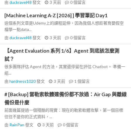
由
duckravel48
發文
3 天前
0
個留言
[Machine Learning A-Z [2026] ] 學習筆記 Day1
這個系列文章是Udemy上的課程延伸，因為我個人想趁著育嬰假空
檔學一點data...
由
duckravel48
發文
3 天前
0
個留言
【Agent Evaluation 系列 1/6】Agent 到底該怎麼測
試？
很多團隊評估 Agent 的方法，其實還停留在評估 Chatbot。 準備一
組...
由
hardness1020
發文
3 天前
1
個留言
# [Backup] 當勒索軟體連備份都不放過：Air Gap 與離線
備份是什麼
前面幾篇提過一個殘酷的現實：現在的勒索軟體攻擊，第一個目標
往往不是你的正式資料，...
由
RainPan
發文
3 天前
0
個留言