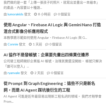
我們做的是一套「上傳一張孩子的照片，就寫出並畫出一本繪本」
的產品，內容要以十種語...
由
lumorakids
發文
8 小時前
0
個留言
使用 Angular、Firebase AI Logic 與 Gemini Nano 打造
混合式影像分析應用程式
本教學將示範如何使用 Angular、Firebase AI Logic 與 G...
由
Connie
發文
1 天前
0
個留言
AI 協作不是發帳號：企業要先畫出四條責任邊界
公司替工程師開好企業版 AI 帳號，治理其實還沒開始。 帳號只解決
「誰可以登入」...
由
ryanvale
發文
2 天前
0
個留言
從 Prompt 到 Graph Engineering：這些不只是新名
詞，而是 AI Agent 踩坑後衍生的工程
AI Agent 可能是近年最容易出現新工程名詞的領域。 我們才剛學會
Prom...