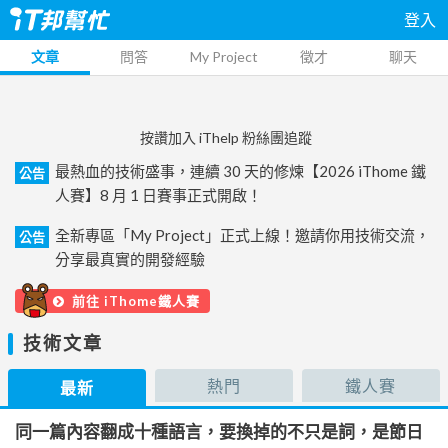
登入
文章
問答
My Project
徵才
聊天
按讚加入 iThelp 粉絲團追蹤
最熱血的技術盛事，連續 30 天的修煉【2026 iThome 鐵
公告
人賽】8 月 1 日賽事正式開啟！
全新專區「My Project」正式上線！邀請你用技術交流，
公告
分享最真實的開發經驗
前往 iThome鐵人賽
技術文章
熱門
鐵人賽
最新
同一篇內容翻成十種語言，要換掉的不只是詞，是節日