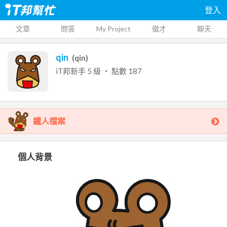
登入
文章
問答
My Project
徵才
聊天
qin
(
qin
)
iT邦新手
5
級 ‧ 點數
187
鐵人檔案
個人背景