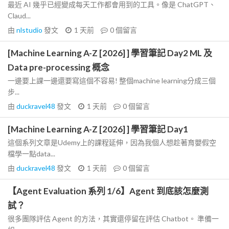
最近 AI 幾乎已經變成每天工作都會用到的工具。像是 ChatGPT、
Claud...
由
nlstudio
發文
1 天前
0
個留言
[Machine Learning A-Z [2026] ] 學習筆記 Day2 ML 及
Data pre-processing 概念
一邊要上課一邊還要寫這個不容易! 整個machine learning分成三個
步...
由
duckravel48
發文
1 天前
0
個留言
[Machine Learning A-Z [2026] ] 學習筆記 Day1
這個系列文章是Udemy上的課程延伸，因為我個人想趁著育嬰假空
檔學一點data...
由
duckravel48
發文
1 天前
0
個留言
【Agent Evaluation 系列 1/6】Agent 到底該怎麼測
試？
很多團隊評估 Agent 的方法，其實還停留在評估 Chatbot。 準備一