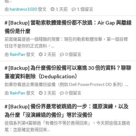
組...
由
hardness1020
發文
1 天前
1
個留言
# [Backup] 當勒索軟體連備份都不放過：Air Gap 與離線
備份是什麼
前面幾篇提過一個殘酷的現實：現在的勒索軟體攻擊，第一個目標
往往不是你的正式資料，...
由
RainPan
發文
2 天前
0
個留言
# [Backup] 為什麼備份設備可以塞進 30 倍的資料？聊聊
重複資料刪除（Deduplication）
如果你看過企業級備份設備（例如 Dell PowerProtect DD 系列）...
由
RainPan
發文
2 天前
0
個留言
# [Backup] 備份界最常被跳過的一步：還原演練，以及
為什麼「沒演練過的備份」等於沒備份
這個系列第4篇聊過「有備份不等於救得回來」，今天把這個主題收
尾：怎麼確定救得回來...