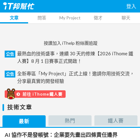
登入
文章
問答
My Project
徵才
聊天
按讚加入 iThelp 粉絲團追蹤
最熱血的技術盛事，連續 30 天的修煉【2026 iThome 鐵
公告
人賽】8 月 1 日賽事正式開啟！
全新專區「My Project」正式上線！邀請你用技術交流，
公告
分享最真實的開發經驗
前往 iThome鐵人賽
技術文章
熱門
鐵人賽
最新
AI 協作不是發帳號：企業要先畫出四條責任邊界