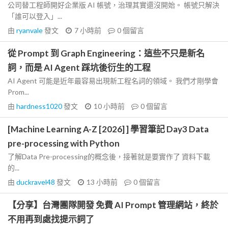
公司替工程師開好企業版 AI 帳號，治理其實還沒開始。 帳號只解決
「誰可以登入」...
由
ryanvale
發文
7 小時前
0
個留言
從 Prompt 到 Graph Engineering：這些不只是新名
詞，而是 AI Agent 踩坑後衍生的工程
AI Agent 可能是近年最容易出現新工程名詞的領域。 我們才剛學會
Prom...
由
hardness1020
發文
10 小時前
0
個留言
[Machine Learning A-Z [2026] ] 學習筆記 Day3 Data
pre-processing with Python
了解Data Pre-processing的概念後，接著就是要實作了 資料下載
的...
由
duckravel48
發文
13 小時前
0
個留言
【分享】台灣團隊開發 免費 AI Prompt 管理網站，終於
不用再到處找提示詞了