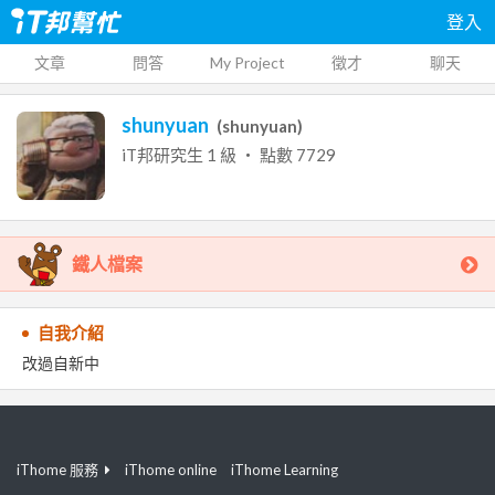
登入
文章
問答
My Project
徵才
聊天
shunyuan
(
shunyuan
)
iT邦研究生
1
級 ‧ 點數
7729
鐵人檔案
自我介紹
改過自新中
iThome 服務
iThome online
iThome Learning