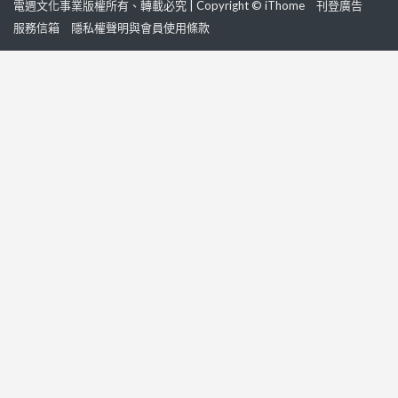
電週文化事業版權所有、轉載必究 | Copyright © iThome
刊登廣告
服務信箱
隱私權聲明與會員使用條款