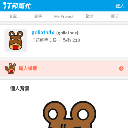
登入
文章
問答
My Project
徵才
聊天
goliathdx
(
goliathdx
)
iT邦新手
5
級 ‧ 點數
218
鐵人檔案
個人背景