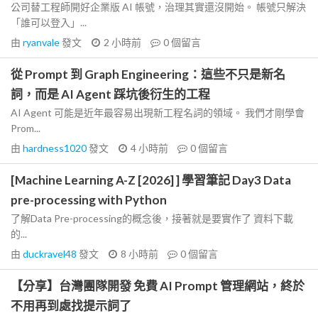
公司替工程師開好企業版 AI 帳號，治理其實還沒開始。 帳號只解決
「誰可以登入」...
由
ryanvale
發文
2 小時前
0
個留言
從 Prompt 到 Graph Engineering：這些不只是新名
詞，而是 AI Agent 踩坑後衍生的工程
AI Agent 可能是近年最容易出現新工程名詞的領域。 我們才剛學會
Prom...
由
hardness1020
發文
4 小時前
0
個留言
[Machine Learning A-Z [2026] ] 學習筆記 Day3 Data
pre-processing with Python
了解Data Pre-processing的概念後，接著就是要實作了 資料下載
的...
由
duckravel48
發文
8 小時前
0
個留言
【分享】台灣團隊開發 免費 AI Prompt 管理網站，終於
不用再到處找提示詞了