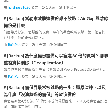
組...
由
hardness1020
發文
1 天前
1
個留言
# [Backup] 當勒索軟體連備份都不放過：Air Gap 與離線
備份是什麼
前面幾篇提過一個殘酷的現實：現在的勒索軟體攻擊，第一個目標
往往不是你的正式資料，...
由
RainPan
發文
1 天前
0
個留言
# [Backup] 為什麼備份設備可以塞進 30 倍的資料？聊聊
重複資料刪除（Deduplication）
如果你看過企業級備份設備（例如 Dell PowerProtect DD 系列）...
由
RainPan
發文
1 天前
0
個留言
# [Backup] 備份界最常被跳過的一步：還原演練，以及
為什麼「沒演練過的備份」等於沒備份
這個系列第4篇聊過「有備份不等於救得回來」，今天把這個主題收
尾：怎麼確定救得回來...