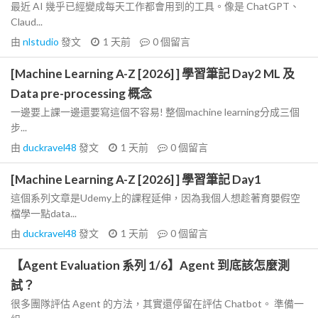
最近 AI 幾乎已經變成每天工作都會用到的工具。像是 ChatGPT、
Claud...
由
nlstudio
發文
1 天前
0
個留言
[Machine Learning A-Z [2026] ] 學習筆記 Day2 ML 及
Data pre-processing 概念
一邊要上課一邊還要寫這個不容易! 整個machine learning分成三個
步...
由
duckravel48
發文
1 天前
0
個留言
[Machine Learning A-Z [2026] ] 學習筆記 Day1
這個系列文章是Udemy上的課程延伸，因為我個人想趁著育嬰假空
檔學一點data...
由
duckravel48
發文
1 天前
0
個留言
【Agent Evaluation 系列 1/6】Agent 到底該怎麼測
試？
很多團隊評估 Agent 的方法，其實還停留在評估 Chatbot。 準備一