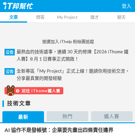
登入
文章
問答
My Project
徵才
聊天
按讚加入 iThelp 粉絲團追蹤
最熱血的技術盛事，連續 30 天的修煉【2026 iThome 鐵
公告
人賽】8 月 1 日賽事正式開啟！
全新專區「My Project」正式上線！邀請你用技術交流，
公告
分享最真實的開發經驗
前往 iThome鐵人賽
技術文章
熱門
鐵人賽
最新
AI 協作不是發帳號：企業要先畫出四條責任邊界