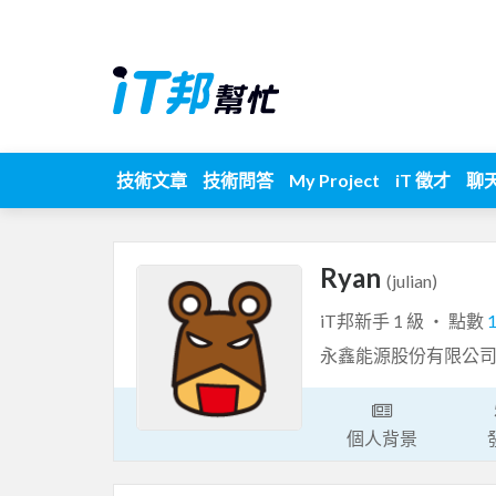
技術文章
技術問答
My Project
iT 徵才
聊
Ryan
(julian)
iT邦新手 1 級 ‧ 點數
永鑫能源股份有限公
個人背景