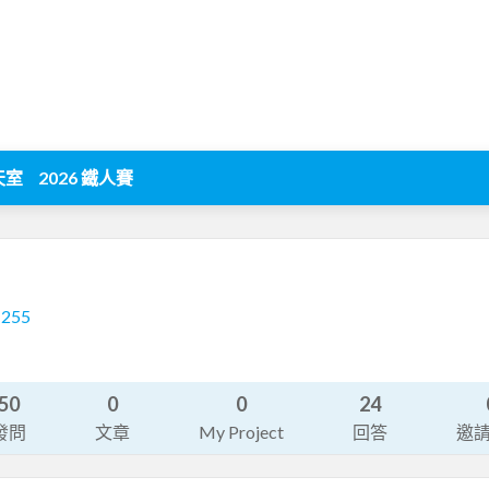
天室
2026 鐵人賽
1255
司
50
0
0
24
發問
文章
My Project
回答
邀