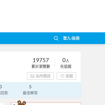
登入/註冊
19757
0
人
累計瀏覽數
在追蹤
站內簡訊
追蹤
0
5
請回答
最佳解答