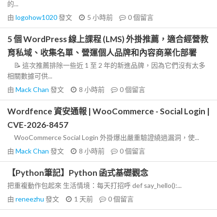
的...
由
logohow1020
發文
5 小時前
0
個留言
5 個 WordPress 線上課程 (LMS) 外掛推薦，適合經營教
育私域、收集名單、營運個人品牌和內容商業化部署
📝 這次推薦排除一些近 1 至 2 年的新進品牌，因為它們沒有太多
相關數據可供...
由
Mack Chan
發文
8 小時前
0
個留言
Wordfence 資安通報 | WooCommerce - Social Login |
CVE-2026-8457
WooCommerce Social Login 外掛爆出嚴重驗證繞過漏洞，使...
由
Mack Chan
發文
8 小時前
0
個留言
【Python筆記】Python 函式基礎觀念
把重複動作包起來 生活情境：每天打招呼 def say_hello():...
由
reneezhu
發文
1 天前
0
個留言