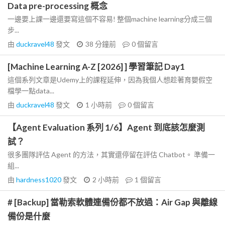
Data pre-processing 概念
一邊要上課一邊還要寫這個不容易! 整個machine learning分成三個
步...
由
duckravel48
發文
38 分鐘前
0
個留言
[Machine Learning A-Z [2026] ] 學習筆記 Day1
這個系列文章是Udemy上的課程延伸，因為我個人想趁著育嬰假空
檔學一點data...
由
duckravel48
發文
1 小時前
0
個留言
【Agent Evaluation 系列 1/6】Agent 到底該怎麼測
試？
很多團隊評估 Agent 的方法，其實還停留在評估 Chatbot。 準備一
組...
由
hardness1020
發文
2 小時前
1
個留言
# [Backup] 當勒索軟體連備份都不放過：Air Gap 與離線
備份是什麼