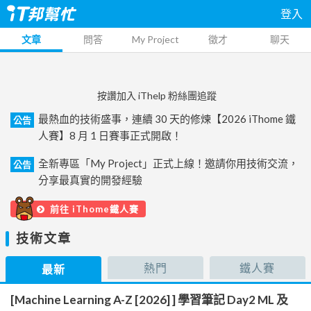
登入
文章
問答
My Project
徵才
聊天
按讚加入 iThelp 粉絲團追蹤
最熱血的技術盛事，連續 30 天的修煉【2026 iThome 鐵
公告
人賽】8 月 1 日賽事正式開啟！
全新專區「My Project」正式上線！邀請你用技術交流，
公告
分享最真實的開發經驗
前往 iThome鐵人賽
技術文章
熱門
鐵人賽
最新
[Machine Learning A-Z [2026] ] 學習筆記 Day2 ML 及