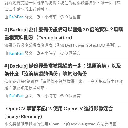
前面幾篇提過一個殘酷的現實：現在的勒索軟體攻擊，第一個目標
往往不是你的正式資料，...
由
RainPan
發文
4 小時前
0
個留言
# [Backup] 為什麼備份設備可以塞進 30 倍的資料？聊聊
重複資料刪除（Deduplication）
如果你看過企業級備份設備（例如 Dell PowerProtect DD 系列）...
由
RainPan
發文
4 小時前
0
個留言
# [Backup] 備份界最常被跳過的一步：還原演練，以及
為什麼「沒演練過的備份」等於沒備份
這個系列第4篇聊過「有備份不等於救得回來」，今天把這個主題收
尾：怎麼確定救得回來...
由
RainPan
發文
4 小時前
0
個留言
[OpenCV 學習筆記] 2. 使用 OpenCV 進行影像混合
(Image Blending)
本文將簡單示範如何使用 OpenCV 的 addWeighted 方法進行圖片