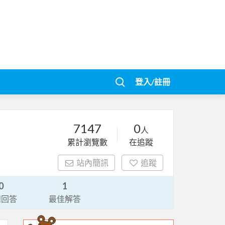
登入/註冊
7147
0
人
累計瀏覽數
在追蹤
站內簡訊
追蹤
0
1
請回答
最佳解答