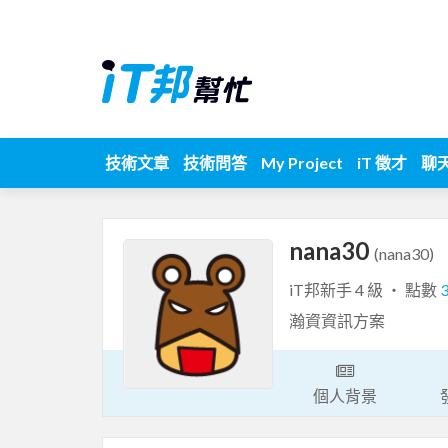
技術文章
技術問答
My Project
iT 徵才
聊
nana30
(nana30)
iT邦新手 4 級 ‧ 點數
瀚資資訊方案
個人背景