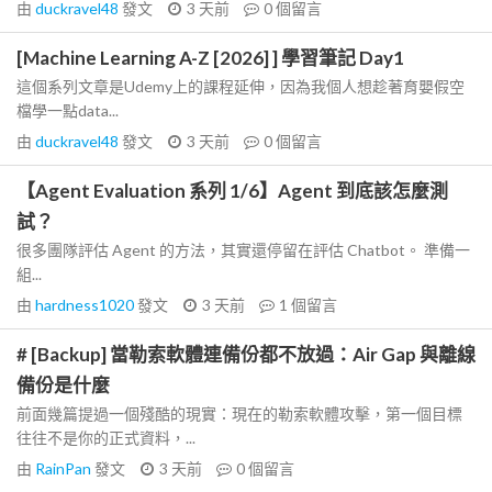
由
duckravel48
發文
3 天前
0
個留言
[Machine Learning A-Z [2026] ] 學習筆記 Day1
這個系列文章是Udemy上的課程延伸，因為我個人想趁著育嬰假空
檔學一點data...
由
duckravel48
發文
3 天前
0
個留言
【Agent Evaluation 系列 1/6】Agent 到底該怎麼測
試？
很多團隊評估 Agent 的方法，其實還停留在評估 Chatbot。 準備一
組...
由
hardness1020
發文
3 天前
1
個留言
# [Backup] 當勒索軟體連備份都不放過：Air Gap 與離線
備份是什麼
前面幾篇提過一個殘酷的現實：現在的勒索軟體攻擊，第一個目標
往往不是你的正式資料，...
由
RainPan
發文
3 天前
0
個留言