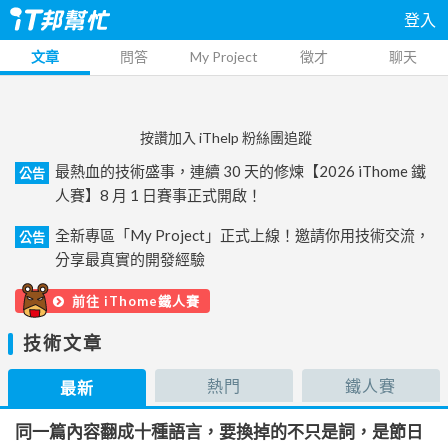
登入
文章
問答
My Project
徵才
聊天
按讚加入 iThelp 粉絲團追蹤
最熱血的技術盛事，連續 30 天的修煉【2026 iThome 鐵
公告
人賽】8 月 1 日賽事正式開啟！
全新專區「My Project」正式上線！邀請你用技術交流，
公告
分享最真實的開發經驗
前往 iThome鐵人賽
技術文章
熱門
鐵人賽
最新
同一篇內容翻成十種語言，要換掉的不只是詞，是節日