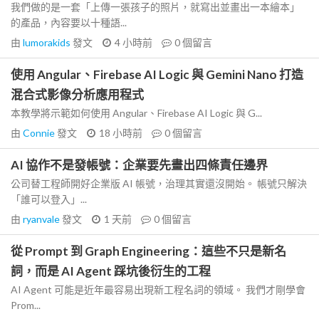
我們做的是一套「上傳一張孩子的照片，就寫出並畫出一本繪本」
的產品，內容要以十種語...
由
lumorakids
發文
4 小時前
0
個留言
使用 Angular、Firebase AI Logic 與 Gemini Nano 打造
混合式影像分析應用程式
本教學將示範如何使用 Angular、Firebase AI Logic 與 G...
由
Connie
發文
18 小時前
0
個留言
AI 協作不是發帳號：企業要先畫出四條責任邊界
公司替工程師開好企業版 AI 帳號，治理其實還沒開始。 帳號只解決
「誰可以登入」...
由
ryanvale
發文
1 天前
0
個留言
從 Prompt 到 Graph Engineering：這些不只是新名
詞，而是 AI Agent 踩坑後衍生的工程
AI Agent 可能是近年最容易出現新工程名詞的領域。 我們才剛學會
Prom...