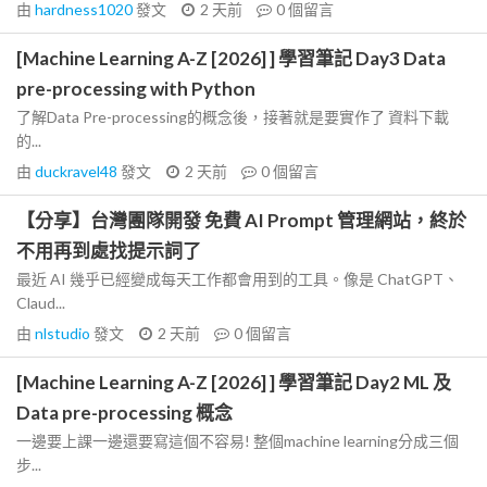
由
hardness1020
發文
2 天前
0
個留言
[Machine Learning A-Z [2026] ] 學習筆記 Day3 Data
pre-processing with Python
了解Data Pre-processing的概念後，接著就是要實作了 資料下載
的...
由
duckravel48
發文
2 天前
0
個留言
【分享】台灣團隊開發 免費 AI Prompt 管理網站，終於
不用再到處找提示詞了
最近 AI 幾乎已經變成每天工作都會用到的工具。像是 ChatGPT、
Claud...
由
nlstudio
發文
2 天前
0
個留言
[Machine Learning A-Z [2026] ] 學習筆記 Day2 ML 及
Data pre-processing 概念
一邊要上課一邊還要寫這個不容易! 整個machine learning分成三個
步...