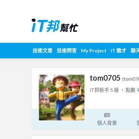
技術文章
技術問答
My Project
iT 徵才
聊
tom0705
(tom07
iT邦新手 5 級 ‧ 點數
個人背景