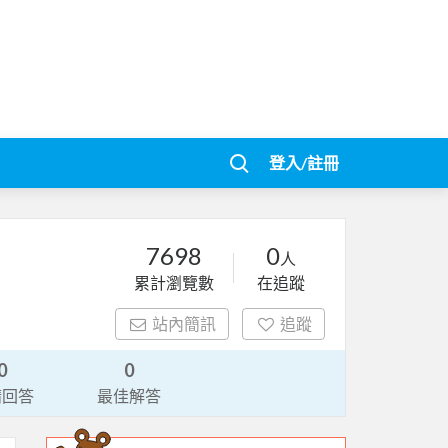
登入/註冊
7698
0
人
累計瀏覽數
在追蹤
站內簡訊
追蹤
0
0
請回答
最佳解答